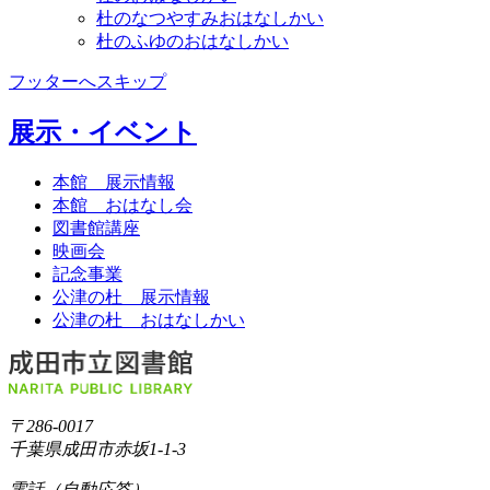
杜のなつやすみおはなしかい
杜のふゆのおはなしかい
フッターへスキップ
展示・イベント
本館 展示情報
本館 おはなし会
図書館講座
映画会
記念事業
公津の杜 展示情報
公津の杜 おはなしかい
〒286-0017
千葉県成田市赤坂1-1-3
電話（自動応答）