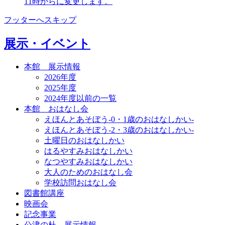
11時からに変更します。
フッターへスキップ
展示・イベント
本館 展示情報
2026年度
2025年度
2024年度以前の一覧
本館 おはなし会
えほんとあそぼう-0・1歳のおはなしかい-
えほんとあそぼう-2・3歳のおはなしかい-
土曜日のおはなしかい
はるやすみおはなしかい
なつやすみおはなしかい
大人のためのおはなし会
学校訪問おはなし会
図書館講座
映画会
記念事業
公津の杜 展示情報