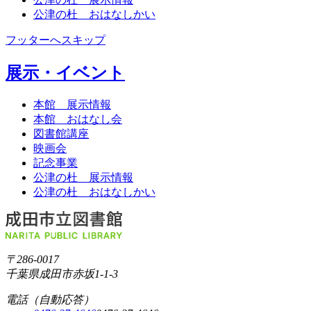
公津の杜 おはなしかい
フッターへスキップ
展示・イベント
本館 展示情報
本館 おはなし会
図書館講座
映画会
記念事業
公津の杜 展示情報
公津の杜 おはなしかい
〒286-0017
千葉県成田市赤坂1-1-3
電話（自動応答）