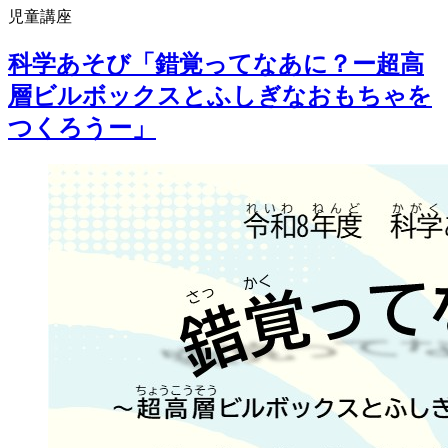
児童講座
科学あそび「錯覚ってなあに？ー超高
層ビルボックスとふしぎなおもちゃを
つくろうー」