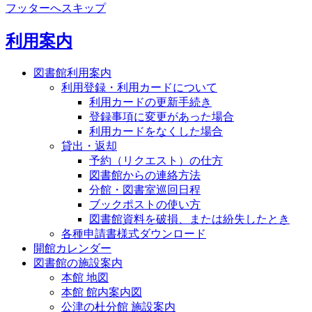
フッターへスキップ
利用案内
図書館利用案内
利用登録・利用カードについて
利用カードの更新手続き
登録事項に変更があった場合
利用カードをなくした場合
貸出・返却
予約（リクエスト）の仕方
図書館からの連絡方法
分館・図書室巡回日程
ブックポストの使い方
図書館資料を破損、または紛失したとき
各種申請書様式ダウンロード
開館カレンダー
図書館の施設案内
本館 地図
本館 館内案内図
公津の杜分館 施設案内