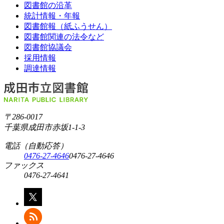
図書館の沿革
統計情報・年報
図書館報（紙ふうせん）
図書館関連の法令など
図書館協議会
採用情報
調達情報
〒286-0017
千葉県成田市赤坂1-1-3
電話（自動応答）
0476-27-4646
0476-27-4646
ファックス
0476-27-4641