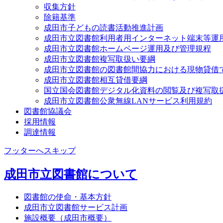
収集方針
除籍基準
成田市子どもの読書活動推進計画
成田市立図書館利用者用インターネット端末等運
成田市立図書館ホームページ運用及び管理規程
成田市立図書館複写取扱い要綱
成田市立図書館の図書館間協力における現物貸借
成田市立図書館相互貸借要綱
国立国会図書館デジタル化資料の閲覧及び複写取
成田市立図書館公衆無線LANサービス利用規約
図書館協議会
採用情報
調達情報
フッターへスキップ
成田市立図書館について
図書館の使命・基本方針
成田市立図書館サービス計画
施設概要（成田市概要）