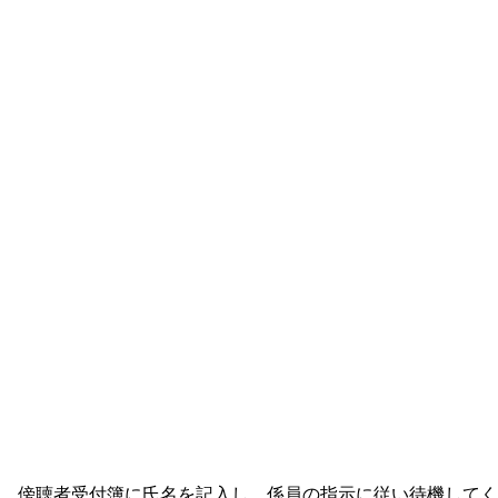
、傍聴者受付簿に氏名を記入し、係員の指示に従い待機してく