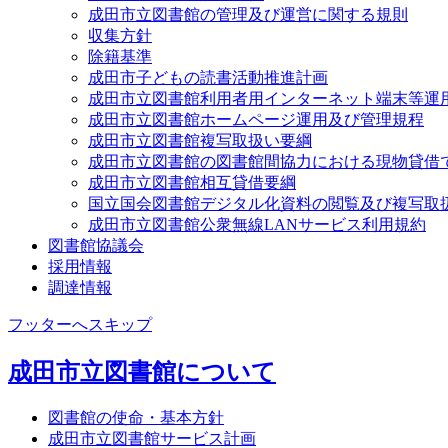
成田市立図書館の管理及び運営に関する規則
収集方針
除籍基準
成田市子どもの読書活動推進計画
成田市立図書館利用者用インターネット端末等運
成田市立図書館ホームページ運用及び管理規程
成田市立図書館複写取扱い要綱
成田市立図書館の図書館間協力における現物貸借
成田市立図書館相互貸借要綱
国立国会図書館デジタル化資料の閲覧及び複写取
成田市立図書館公衆無線LANサービス利用規約
図書館協議会
採用情報
調達情報
フッターへスキップ
成田市立図書館について
図書館の使命・基本方針
成田市立図書館サービス計画