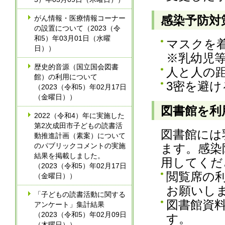
感染予防対
がん情報・医療情報コーナー
の設置について（2023（令
和5）年03月01日（水曜
マスクを
日））
※乳幼児
歴史的音源（国立国会図書
人と人の
館）の利用について
3密を避け
（2023（令和5）年02月17日
（金曜日））
図書館を利
2022（令和4）年に実施した
第2次成田市子どもの読書活
図書館には
動推進計画（素案）について
のパブリックコメントの実施
ます。感染
結果を掲載しました。
用してくだ
（2023（令和5）年02月17日
閲覧席の
（金曜日））
お願いし
「子どもの読書活動に関する
図書館資
アンケート」集計結果
（2023（令和5）年02月09日
す。
（木曜日））