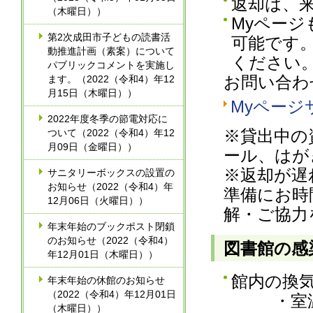
返却は、
（木曜日））
Myペー
第2次成田市子どもの読書活
可能です
動推進計画（素案）について
ください
パブリックコメントを実施し
お問い合わせ
ます。（2022（令和4）年12
月15日（木曜日））
Myページ
2022年度冬季の節電対応に
※貸出中の
ついて（2022（令和4）年12
月09日（金曜日））
ール、はが
※返却が遅
サニタリーボックスの設置の
お知らせ（2022（令和4）年
準備にお時
12月06日（火曜日））
解・ご協力
年末年始のブックポスト閉鎖
のお知らせ（2022（令和4）
図書館の感
年12月01日（木曜日））
館内の換
年末年始の休館のお知らせ
（2022（令和4）年12月01日
・室温が
（木曜日））