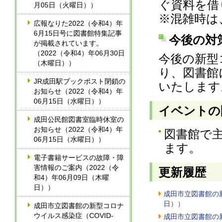
ぐ資料を借
月05日（火曜日））
※混雑時は
広報なりた2022（令和4）年
6月15日号に図書館特集記事
今後の対
が掲載されています。
（2022（令和4）年06月30日
今後の新型
（木曜日））
り、図書館
JR成田駅ブックポスト閉鎖の
いたします
お知らせ（2022（令和4）年
06月15日（水曜日））
イベントの
成田公民館図書室臨時休室の
お知らせ（2022（令和4）年
図書館で
06月15日（水曜日））
ます。
電子書籍サービスの故障・障
害情報のご案内（2022（令
更新履歴
和4）年06月09日（木曜
日））
成田市立図書館の新
日））
成田市立図書館の新型コロナ
ウイルス感染症（COVID-
成田市立図書館の新