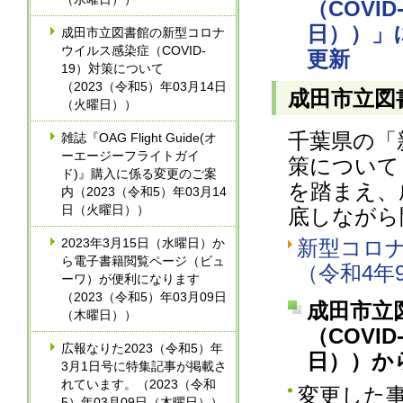
（COVI
日））」に
成田市立図書館の新型コロナ
ウイルス感染症（COVID-
更新
19）対策について
（2023（令和5）年03月14日
成田市立図
（火曜日））
千葉県の「
雑誌『OAG Flight Guide(オ
ーエージーフライトガイ
策について（
ド)』購入に係る変更のご案
を踏まえ、
内（2023（令和5）年03月14
日（火曜日））
底しながら
2023年3月15日（水曜日）か
新型コロ
ら電子書籍閲覧ページ（ビュ
（令和4年
ーワ）が便利になります
（2023（令和5）年03月09日
成田市立
（木曜日））
（COVI
広報なりた2023（令和5）年
日））か
3月1日号に特集記事が掲載さ
れています。（2023（令和
変更した
5）年03月09日（木曜日））