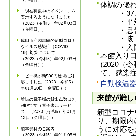
体調の優
「現在募集中のイベント」を
・37.
表示するようになりました
・平熱よ
（2023（令和5）年02月03日
・息苦し
（金曜日））
・咳・咽
成田市立図書館の新型コロナ
・入国後
ウイルス感染症（COVID-
19）対策について
本館入り
（2023（令和5）年02月03日
(2020
（金曜日））
て、感染
コピー機が新500円硬貨に対
自動検温
応しました（2023（令和5）
年01月20日（金曜日））
来館が難し
雑誌の電子版の貸出点数は無
制限です（電子書籍サービ
新型コロナ
ス）（2023（令和5）年01月
13日（金曜日））
り、期限内
うに対応を
製本資料のご案内
（2023（令和5）年01月05日