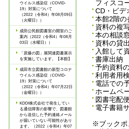
フィスコ
ウイルス感染症（COVID-
19）対策について
CD・ビデ
（2022（令和4）年08月09日
本館2階の
（火曜日））
資料の複
成田公民館図書室の開室のご
本の相談
案内（2022（令和4）年08月
資料の貸
03日（水曜日））
入館して
「原爆の図」展関連図書展示
書庫出納
を実施しています。【本館】
予約資料
成田市立図書館の新型コロナ
利用者用検
ウイルス感染症（COVID-
19）対策について
電話での
（2022（令和4）年07月22日
ホームペ
（金曜日））
図書宅配
KDDI株式会社で発生してい
電子書籍
る通信障害の影響で、図書館
から送信した予約連絡メール
が届いていない可能性があり
※ブックポ
ます。（2022（令和4）年07