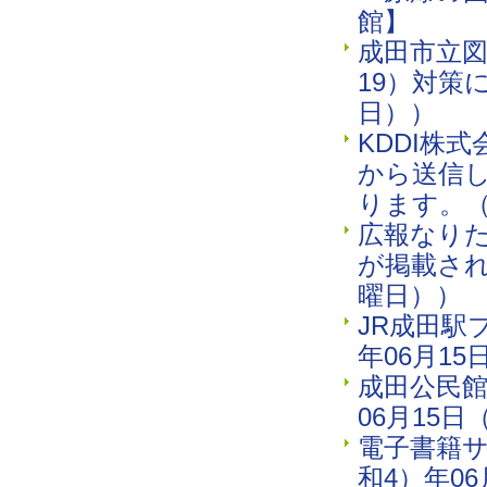
館】
成田市立図
19）対策
日））
KDDI株
から送信
ります。（
広報なりた
が掲載され
曜日））
JR成田駅
年06月1
成田公民館
06月15
電子書籍サ
和4）年0