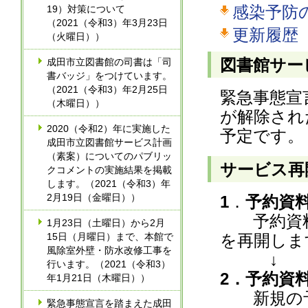
感染予防
19）対策について
（2021（令和3）年3月23日
更新履歴
（火曜日））
図書館サー
成田市立図書館の司書は「司
書バッジ」をつけています。
（2021（令和3）年2月25日
緊急事態宣
（木曜日））
が解除され
2020（令和2）年に実施した
予定です。
成田市立図書館サービス計画
（素案）についてのパブリッ
サービス再
クコメントの実施結果を掲載
します。（2021（令和3）年
2月19日（金曜日））
1
．
予約資
予約資料
1月23日（土曜日）から2月
15日（月曜日）まで、本館で
を再開しま
風除室外壁・防水改修工事を
↓
行います。（2021（令和3）
2．予約資
年1月21日（木曜日））
新規の予
緊急事態宣言を踏まえた成田