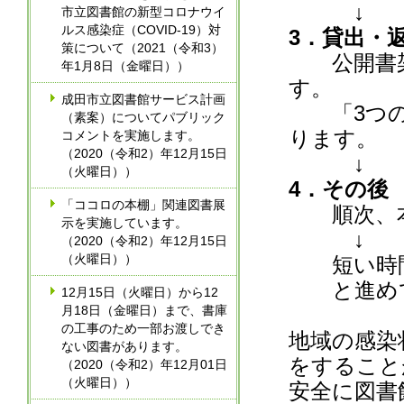
↓
市立図書館の新型コロナウイ
ルス感染症（COVID-19）対
3．貸出・
策について（2021（令和3）
公開書架
年1月8日（金曜日））
す。
成田市立図書館サービス計画
「3つの
（素案）についてパブリック
ります。
コメントを実施します。
（2020（令和2）年12月15日
↓
（火曜日））
4．その後
「ココロの本棚」関連図書展
順次、本
示を実施しています。
↓
（2020（令和2）年12月15日
（火曜日））
短い時間
と進めて
12月15日（火曜日）から12
月18日（金曜日）まで、書庫
の工事のため一部お渡しでき
地域の感染
ない図書があります。
をすること
（2020（令和2）年12月01日
（火曜日））
安全に図書