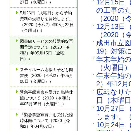
12月15
27日（水曜日））
の工事の
5月26日（火曜日）から予約
（2020（
資料の受取りを開始します。
（2020（令和2）年05月22日
12月13
（金曜日））
（2020（
図書館サービスの段階的な再
成田市立図
開予定について（2020（令
19）対策
和2）年05月15日（金曜
年末年始の
日））
（火曜日
ステイホーム応援！子ども図
年末年始の
書便（2020（令和2）年05月
08日（金曜日））
2）年12
広報なりた2
緊急事態宣言を受けた臨時休
館について（2020（令和2）
日（木曜
年05月05日（火曜日））
10月27
「緊急事態宣言」を受けた臨
します。（
時休館について（2020（令
10月24
和2）年04月07日）