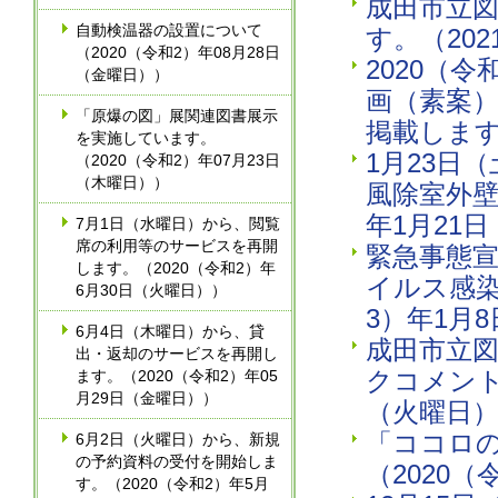
成田市立
自動検温器の設置について
す。（20
（2020（令和2）年08月28日
2020（
（金曜日））
画（素案
「原爆の図」展関連図書展示
掲載します
を実施しています。
1月23日
（2020（令和2）年07月23日
（木曜日））
風除室外壁
年1月21
7月1日（水曜日）から、閲覧
席の利用等のサービスを再開
緊急事態
します。（2020（令和2）年
イルス感染
6月30日（火曜日））
3）年1月
6月4日（木曜日）から、貸
成田市立
出・返却のサービスを再開し
クコメント
ます。（2020（令和2）年05
月29日（金曜日））
（火曜日
「ココロ
6月2日（火曜日）から、新規
の予約資料の受付を開始しま
（2020（
す。（2020（令和2）年5月