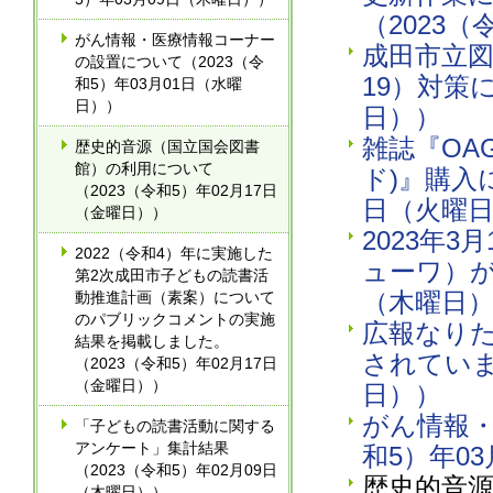
（2023（
がん情報・医療情報コーナー
成田市立図
の設置について（2023（令
19）対策
和5）年03月01日（水曜
日））
日））
雑誌『OAG
歴史的音源（国立国会図書
館）の利用について
ド)』購入
（2023（令和5）年02月17日
日（火曜
（金曜日））
2023年
2022（令和4）年に実施した
ューワ）が
第2次成田市子どもの読書活
（木曜日
動推進計画（素案）について
のパブリックコメントの実施
広報なりた
結果を掲載しました。
されていま
（2023（令和5）年02月17日
（金曜日））
日））
がん情報・
「子どもの読書活動に関する
アンケート」集計結果
和5）年0
（2023（令和5）年02月09日
歴史的音
（木曜日））