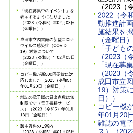
（2023（
「現在募集中のイベント」を
2022（
表示するようになりました
動推進計
（2023（令和5）年02月03日
（金曜日））
施結果を掲
（金曜日
成田市立図書館の新型コロナ
ウイルス感染症（COVID-
「子ども
19）対策について
（2023（
（2023（令和5）年02月03日
（金曜日））
「現在募
（2023（
コピー機が新500円硬貨に対
成田市立図
応しました（2023（令和5）
年01月20日（金曜日））
19）対策
日））
雑誌の電子版の貸出点数は無
制限です（電子書籍サービ
コピー機が
ス）（2023（令和5）年01月
年01月2
13日（金曜日））
雑誌の電
製本資料のご案内
ス）（20
（2023（令和5）年01月05日