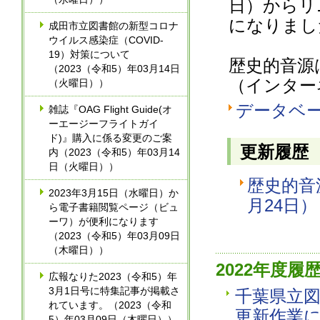
日）からリ
になりまし
成田市立図書館の新型コロナ
ウイルス感染症（COVID-
19）対策について
歴史的音源
（2023（令和5）年03月14日
（インター
（火曜日））
データベ
雑誌『OAG Flight Guide(オ
ーエージーフライトガイ
ド)』購入に係る変更のご案
更新履歴
内（2023（令和5）年03月14
日（火曜日））
歴史的音
2023年3月15日（水曜日）か
月24日）
ら電子書籍閲覧ページ（ビュ
ーワ）が便利になります
（2023（令和5）年03月09日
（木曜日））
2022年度履
広報なりた2023（令和5）年
3月1日号に特集記事が掲載さ
千葉県立
れています。（2023（令和
更新作業
5）年03月09日（木曜日））