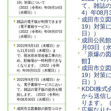
19）対策について
て、雑誌の
（2022（令和4）年09月14日
4）年08
（水曜日））
成田市立図
雑誌の電子版が利用できます
19）対策
（電子書籍サービス）
（2022（令和4）年09月07日
日））
（水曜日））
成田公民館
2022年9月1日（木曜日）か
月03日（
ら11月10日（木曜日）ま
「原爆の
で、雨水排水管改修工事のた
館】
め、駐輪場が一時利用できな
くなります。（2022（令和
成田市立図
4）年09月01日（木曜日））
19）対策
2022年9月7日（水曜日）か
日））
ら、電子書籍サービスにおい
KDDI株
て、雑誌の電子版の提供を開
始します。（2022（令和4）
から送信
年08月30日（火曜日））
ります。（
広報なりた
成田市立図書館の新型コロナ