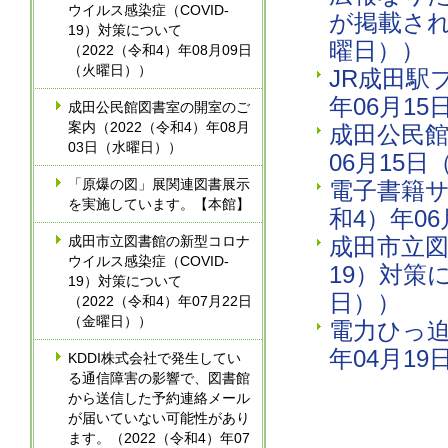
ウイルス感染症（COVID-
が掲載され
19）対策について
曜日））
（2022（令和4）年08月09日
（火曜日））
JR成田駅
年06月1
成田公民館図書室の開室のご
案内（2022（令和4）年08月
成田公民館
03日（水曜日））
06月15
「原爆の図」展関連図書展示
電子書籍サ
を実施しています。【本館】
和4）年0
成田市立図書館の新型コロナ
成田市立図
ウイルス感染症（COVID-
19）対策
19）対策について
日））
（2022（令和4）年07月22日
（金曜日））
電力ひっ迫
年04月1
KDDI株式会社で発生してい
る通信障害の影響で、図書館
から送信した予約連絡メール
が届いていない可能性があり
ます。（2022（令和4）年07