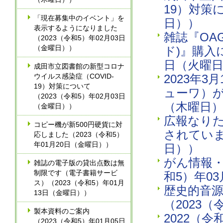
19）対策
「現在募集中のイベント」を
日））
表示するようになりました
雑誌『OAG
（2023（令和5）年02月03日
（金曜日））
ド)』購入
日（火曜
成田市立図書館の新型コロナ
ウイルス感染症（COVID-
2023年
19）対策について
ューワ）が
（2023（令和5）年02月03日
（木曜日
（金曜日））
広報なりた
コピー機が新500円硬貨に対
されていま
応しました（2023（令和5）
年01月20日（金曜日））
日））
がん情報・
雑誌の電子版の貸出点数は無
制限です（電子書籍サービ
和5）年0
ス）（2023（令和5）年01月
歴史的音
13日（金曜日））
（2023（
製本資料のご案内
2022（
（2023（令和5）年01月05日