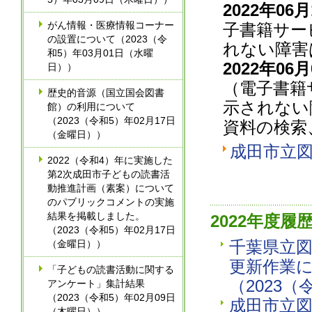
2022年0
がん情報・医療情報コーナー
子書籍サー
の設置について（2023（令
れない障害
和5）年03月01日（水曜
2022年0
日））
（電子書籍
歴史的音源（国立国会図書
示されない
館）の利用について
（2023（令和5）年02月17日
資料の検索
（金曜日））
成田市立
2022（令和4）年に実施した
第2次成田市子どもの読書活
動推進計画（素案）について
のパブリックコメントの実施
結果を掲載しました。
2022年度履
（2023（令和5）年02月17日
千葉県立
（金曜日））
更新作業
「子どもの読書活動に関する
（2023（
アンケート」集計結果
（2023（令和5）年02月09日
成田市立図
（木曜日））