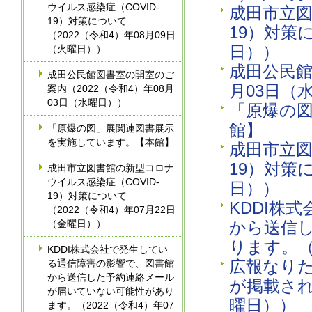
ウイルス感染症（COVID-
成田市立図
19）対策について
19）対策
（2022（令和4）年08月09日
日））
（火曜日））
成田公民館
成田公民館図書室の開室のご
月03日（
案内（2022（令和4）年08月
03日（水曜日））
「原爆の
館】
「原爆の図」展関連図書展示
を実施しています。【本館】
成田市立図
19）対策
成田市立図書館の新型コロナ
ウイルス感染症（COVID-
日））
19）対策について
KDDI株
（2022（令和4）年07月22日
（金曜日））
から送信
ります。（
KDDI株式会社で発生してい
広報なりた
る通信障害の影響で、図書館
から送信した予約連絡メール
が掲載され
が届いていない可能性があり
曜日））
ます。（2022（令和4）年07