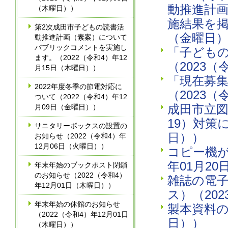
動推進計
（木曜日））
施結果を掲
第2次成田市子どもの読書活
（金曜日
動推進計画（素案）について
パブリックコメントを実施し
「子ども
ます。（2022（令和4）年12
（2023（
月15日（木曜日））
「現在募
2022年度冬季の節電対応に
（2023（
ついて（2022（令和4）年12
成田市立図
月09日（金曜日））
19）対策
サニタリーボックスの設置の
日））
お知らせ（2022（令和4）年
12月06日（火曜日））
コピー機が
年01月2
年末年始のブックポスト閉鎖
のお知らせ（2022（令和4）
雑誌の電
年12月01日（木曜日））
ス）（20
年末年始の休館のお知らせ
製本資料の
（2022（令和4）年12月01日
日））
（木曜日））