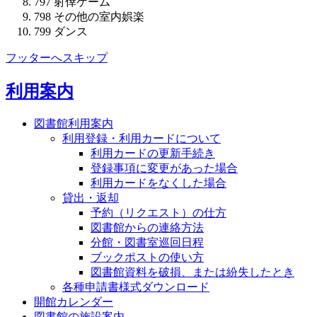
797
射倖ゲーム
798
その他の室内娯楽
799
ダンス
フッターへスキップ
利用案内
図書館利用案内
利用登録・利用カードについて
利用カードの更新手続き
登録事項に変更があった場合
利用カードをなくした場合
貸出・返却
予約（リクエスト）の仕方
図書館からの連絡方法
分館・図書室巡回日程
ブックポストの使い方
図書館資料を破損、または紛失したとき
各種申請書様式ダウンロード
開館カレンダー
図書館の施設案内