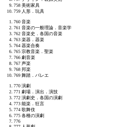
758
美術家具
759
人形．玩具
760
音楽
761
音楽の一般理論．音楽学
762
音楽史．各国の音楽
763
楽器．器楽
764
器楽合奏
765
宗教音楽．聖楽
766
劇音楽
767
声楽
768
邦楽
769
舞踏．バレエ
770
演劇
771
劇場．演出．演技
772
演劇史．各国の演劇
773
能楽．狂言
774
歌舞伎
775
各種の演劇
776
777
人形劇