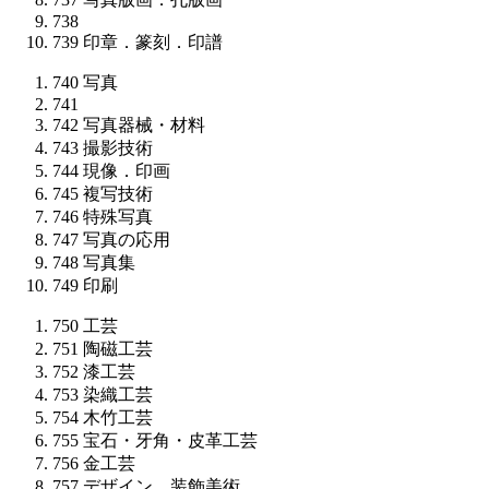
738
739
印章．篆刻．印譜
740
写真
741
742
写真器械・材料
743
撮影技術
744
現像．印画
745
複写技術
746
特殊写真
747
写真の応用
748
写真集
749
印刷
750
工芸
751
陶磁工芸
752
漆工芸
753
染織工芸
754
木竹工芸
755
宝石・牙角・皮革工芸
756
金工芸
757
デザイン．装飾美術