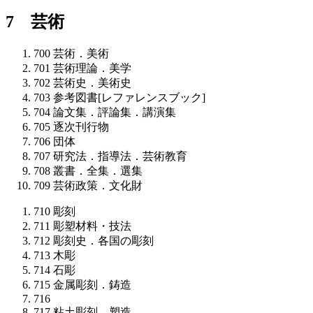
7 芸術
700
芸術．美術
701
芸術理論．美学
702
芸術史．美術史
703
参考図書[レファレンスブック]
704
論文集．評論集．講演集
705
逐次刊行物
706
団体
707
研究法．指導法．芸術教育
708
叢書．全集．選集
709
芸術政策．文化財
710
彫刻
711
彫塑材料・技法
712
彫刻史．各国の彫刻
713
木彫
714
石彫
715
金属彫刻．鋳造
716
717
粘土彫刻．塑造