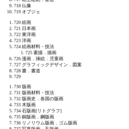
718
仏像
719
オブジェ
720
絵画
721
日本画
722
東洋画
723
洋画
724
絵画材料・技法
725
素描．描画
726
漫画．挿絵．児童画
727
グラフィックデザイン．図案
728
書．書道
729
730
版画
731
版画材料・技法
732
版画史．各国の版画
733
木版画
734
石版画[リトグラフ]
735
銅版画．鋼版画
736
リノリウム版画．ゴム版画
737
写真版画．孔版画