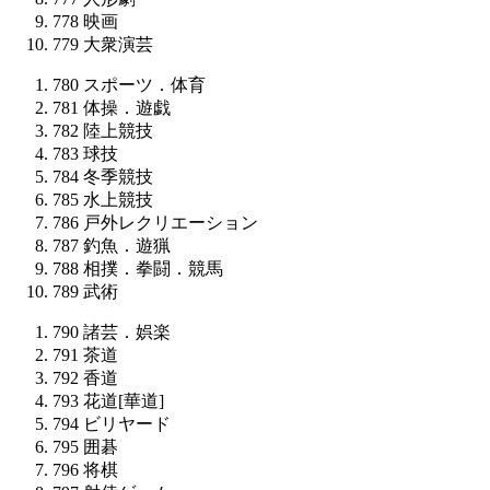
778
映画
779
大衆演芸
780
スポーツ．体育
781
体操．遊戯
782
陸上競技
783
球技
784
冬季競技
785
水上競技
786
戸外レクリエーション
787
釣魚．遊猟
788
相撲．拳闘．競馬
789
武術
790
諸芸．娯楽
791
茶道
792
香道
793
花道[華道]
794
ビリヤード
795
囲碁
796
将棋