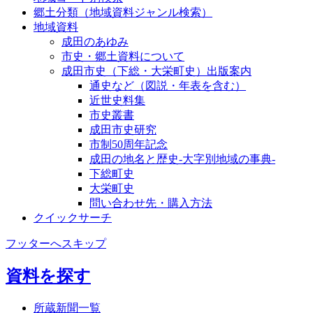
郷土分類（地域資料ジャンル検索）
地域資料
成田のあゆみ
市史・郷土資料について
成田市史（下総・大栄町史）出版案内
通史など（図説・年表を含む）
近世史料集
市史叢書
成田市史研究
市制50周年記念
成田の地名と歴史-大字別地域の事典-
下総町史
大栄町史
問い合わせ先・購入方法
クイックサーチ
フッターへスキップ
資料を探す
所蔵新聞一覧