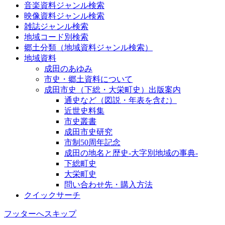
音楽資料ジャンル検索
映像資料ジャンル検索
雑誌ジャンル検索
地域コード別検索
郷土分類（地域資料ジャンル検索）
地域資料
成田のあゆみ
市史・郷土資料について
成田市史（下総・大栄町史）出版案内
通史など（図説・年表を含む）
近世史料集
市史叢書
成田市史研究
市制50周年記念
成田の地名と歴史-大字別地域の事典-
下総町史
大栄町史
問い合わせ先・購入方法
クイックサーチ
フッターへスキップ