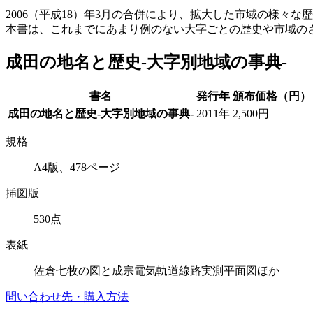
2006（平成18）年3月の合併により、拡大した市域の様々
本書は、これまでにあまり例のない大字ごとの歴史や市域の
成田の地名と歴史-大字別地域の事典-
書名
発行年
頒布価格（円）
成田の地名と歴史-大字別地域の事典-
2011年
2,500円
規格
A4版、478ページ
挿図版
530点
表紙
佐倉七牧の図と成宗電気軌道線路実測平面図ほか
問い合わせ先・購入方法