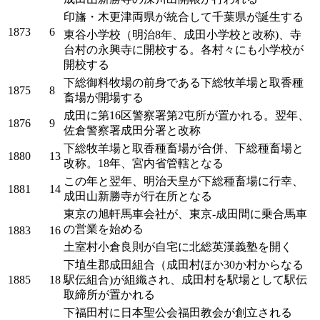
印旛・木更津両県が統合して千葉県が誕生する
1873
6
東谷小学校（明治8年、成田小学校と改称)、寺
台村の永興寺に開校する。各村々にも小学校が
開校する
下総御料牧場の前身である下総牧羊場と取香種
1875
8
畜場が開場する
成田に第16区警察署第2屯所が置かれる。翌年、
1876
9
佐倉警察署成田分署と改称
下総牧羊場と取香種畜場が合併、下総種畜場と
1880
13
改称。18年、宮内省管轄となる
この年と翌年、明治天皇が下総種畜場に行幸、
1881
14
成田山新勝寺が行在所となる
東京の旭軒馬車会社が、東京-成田間に乗合馬車
の営業を始める
1883
16
土室村小倉良則が自宅に北総英漢義塾を開く
下埴生郡成田組合（成田村ほか30か村からなる
1885
18
駅伝組合)が組織され、成田村を駅場として駅伝
取締所が置かれる
下福田村に日本聖公会福田教会が創立される