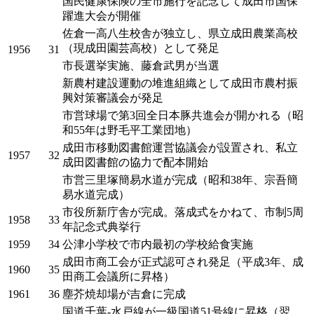
国民健康保険の全市施行を記念して成田市国保
躍進大会が開催
佐倉一高八生校舎が独立し、県立成田農業高校
（現成田園芸高校）として発足
1956
31
市長選挙実施、藤倉武男が当選
新農村建設運動の堆進組織として成田市農村振
興対策審議会が発足
市営球場で第3回全日本豚共進会が開かれる（昭
和55年は野毛平工業団地）
成田市移動図書館運営協議会が設置され、私立
1957
32
成田図書館の協力で配本開始
市営三里塚簡易水道が完成（昭和38年、宗吾簡
易水道完成）
市役所新庁舎が完成。落成式をかねて、市制5周
1958
33
年記念式典挙行
1959
34
公津小学校で市内最初の学校給食実施
成田市商工会が正式認可され発足（平成3年、成
1960
35
田商工会議所に昇格）
1961
36
塵芥焼却場が吉倉に完成
国道千葉-水戸線が一級国道51号線に昇格（翌