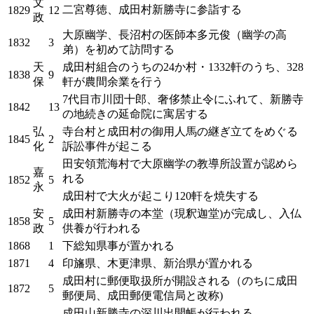
文
二宮尊徳、成田村新勝寺に参詣する
1829
12
政
大原幽学、長沼村の医師本多元俊（幽学の高
1832
3
弟）を初めて訪問する
天
成田村組合のうちの24か村・1332軒のうち、328
1838
9
保
軒が農間余業を行う
7代目市川団十郎、奢侈禁止令にふれて、新勝寺
1842
13
の地続きの延命院に寓居する
弘
寺台村と成田村の御用人馬の継ぎ立てをめぐる
1845
2
化
訴訟事件が起こる
田安領荒海村で大原幽学の教導所設置が認めら
嘉
れる
1852
5
永
成田村で大火が起こり120軒を焼失する
安
成田村新勝寺の本堂（現釈迦堂)が完成し、入仏
1858
5
政
供養が行われる
1868
1
下総知県事が置かれる
1871
4
印旛県、木更津県、新治県が置かれる
成田村に郵便取扱所が開設される（のちに成田
1872
5
郵便局、成田郵便電信局と改称)
成田山新勝寺の深川出開帳が行われる