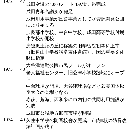
1972
47
成田空港の4,000メートルA滑走路完成
成田青年合議所が発足
成田用水事業が国営事業として水資源開発公団
により始まる
加良部小学校、中台中学校、成田高等学校付属
小学校が開校
房総風土記の丘に移築の旧学習院初等科正堂
（旧遠山中学校講堂兼体育館）、国の重要文化
財に指定
大谷津運動公園市民プールがオープン
1973
48
老人福祉センター、旧公津小学校跡地にオープ
ン
中台球場が開場、大谷津球場などと若潮国体秋
季大会の会場となる
赤荻、荒海、西和泉に市内初の共同利用施設が
完成
成田市公設地方卸売市場が開設
1974
49
久住中学校の防音校舎が完成、市内8校の防音改
築計画が終了