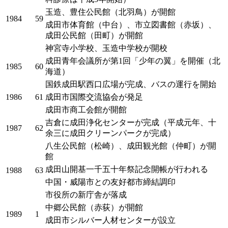
玉造、豊住公民館（北羽鳥）が開館
1984
59
成田市体育館（中台）、市立図書館（赤坂）、
成田公民館（田町）が開館
神宮寺小学校、玉造中学校が開校
成田青年会議所が第1回「少年の翼」を開催（北
1985
60
海道）
国鉄成田駅西口広場が完成、バスの運行を開始
1986
61
成田市国際交流協会が発足
成田市商工会館が開館
吉倉に成田浄化センターが完成（平成元年、十
1987
62
余三に成田クリーンパークが完成）
八生公民館（松崎）、成田観光館（仲町）が開
館
成田山開基一千五十年祭記念開帳が行われる
1988
63
中国・威陽市との友好都市締結調印
市役所の新庁舎が落成
中郷公民館（赤荻）が開館
1989
1
成田市シルバー人材センターが設立