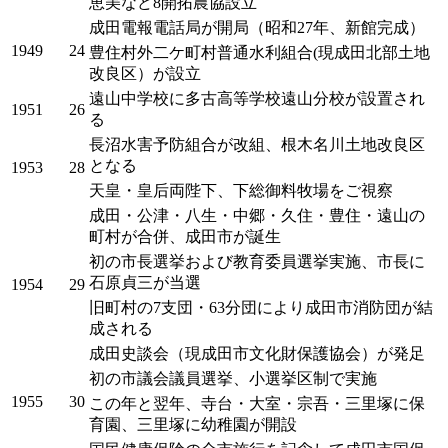
恵美など8開拓農協設立
成田電報電話局が開局（昭和27年、新館完成）
1949
24
豊住村外二ケ町村普通水利組合(現成田北部土地
改良区）が設立
遠山中学校に多古高等学校遠山分校が設置され
1951
26
る
長沼水害予防組合が改組、根木名川土地改良区
となる
1953
28
天皇・皇后両陛下、下総御料牧場をご視察
成田・公津・八生・中郷・久住・豊住・遠山の
町村が合併、成田市が誕生
初の市長選挙および教育委員選挙実施、市長に
石原貞三が当選
1954
29
旧町村の7支団・63分団により成田市消防団が結
成される
成田史談会（現成田市文化財保護協会）が発足
初の市議会議員選挙、小選挙区制で実施
1955
30
この年と翌年、寺台・大室・宗吾・三里塚に保
育園、三里塚に幼稚園が開設