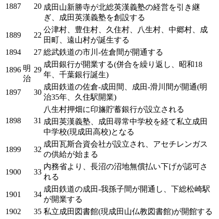
1887
20
成田山新勝寺が北総英漢義塾の経営を引き継
ぎ、成田英漢義塾を創設する
公津村、豊住村、久住村、八生村、中郷村、成
1889
22
田町、遠山村が誕生する
1894
27
総武鉄道の市川-佐倉間が開通する
成田銀行が開業する(併合を繰り返し、昭和18
明
1896
29
年、千葉銀行誕生)
治
成田鉄道の佐倉-成田間、成田-滑川間が開通(明
1897
30
治35年、久住駅開業)
八生村押畑に印旛貯蓄銀行が設立される
1898
31
成田英漢義塾、成田尋常中学校を経て私立成田
中学校(現成田高校)となる
成田瓦斯合資会社が設立され、アセチレンガス
1899
32
の供給が始まる
内務省より、長沼の沼地無償払い下げが認可さ
1900
33
れる
成田鉄道の成田-我孫子間が開通し、下総松崎駅
1901
34
が開業する
1902
35
私立成田図書館(現成田山仏教図書館)が開館する