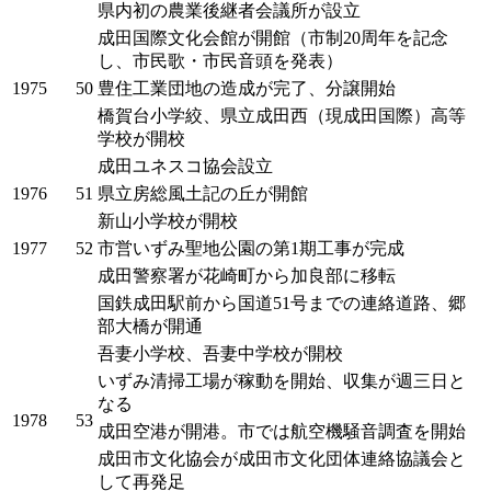
県内初の農業後継者会議所が設立
成田国際文化会館が開館（市制20周年を記念
し、市民歌・市民音頭を発表）
1975
50
豊住工業団地の造成が完了、分譲開始
橋賀台小学絞、県立成田西（現成田国際）高等
学校が開校
成田ユネスコ協会設立
1976
51
県立房総風土記の丘が開館
新山小学校が開校
1977
52
市営いずみ聖地公園の第1期工事が完成
成田警察署が花崎町から加良部に移転
国鉄成田駅前から国道51号までの連絡道路、郷
部大橋が開通
吾妻小学校、吾妻中学校が開校
いずみ清掃工場が稼動を開始、収集が週三日と
なる
1978
53
成田空港が開港。市では航空機騒音調査を開始
成田市文化協会が成田市文化団体連絡協議会と
して再発足