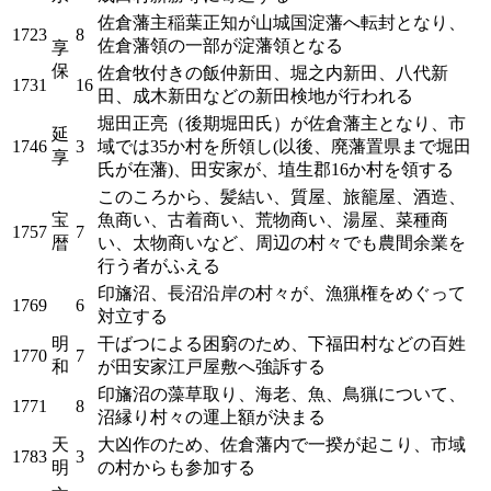
佐倉藩主稲葉正知が山城国淀藩へ転封となり、
1723
8
佐倉藩領の一部が淀藩領となる
享
保
佐倉牧付きの飯仲新田、堀之内新田、八代新
1731
16
田、成木新田などの新田検地が行われる
堀田正亮（後期堀田氏）が佐倉藩主となり、市
延
1746
3
域では35か村を所領し(以後、廃藩置県まで堀田
享
氏が在藩)、田安家が、埴生郡16か村を領する
このころから、髪結い、質屋、旅籠屋、酒造、
宝
魚商い、古着商い、荒物商い、湯屋、菜種商
1757
7
暦
い、太物商いなど、周辺の村々でも農間余業を
行う者がふえる
印旛沼、長沼沿岸の村々が、漁猟権をめぐって
1769
6
対立する
明
干ばつによる困窮のため、下福田村などの百姓
1770
7
和
が田安家江戸屋敷へ強訴する
印旛沼の藻草取り、海老、魚、鳥猟について、
1771
8
沼縁り村々の運上額が決まる
天
大凶作のため、佐倉藩内で一揆が起こり、市域
1783
3
明
の村からも参加する