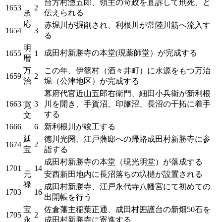
台方村惣五郎、領主の苛政を直訴して刑死、と
1653
2
伝えられる
承
応
赤堀川が掘削され、利根川が常陸川筋へ流入す
1654
3
る
明
成田村新勝寺の本堂(現薬師堂）が完成する
1655
1
暦
万
この年、伊篠村（酒々井町）に水源をもつ万治
1659
2
治
堀（公津地区）が完成する
幕府代官近山五郎右衛門、細田小兵衛が新利根
1663
3
川を開き、手賀沼、印旛沼、長沼の干拓に着手
寛
する
文
1666
6
新利根川が竣工する
延
徳川光圀、江戸藩邸への帰路成田村新勝寺に参
1674
2
宝
詣する
成田村新勝寺の本堂（現光明堂）が落成する
1701
14
元
安西新田地内に長沼落ちの圦樋が設置される
禄
成田村新勝寺、江戸永代寺八幡宮にて初めての
1703
16
出開帳を行う
宝
佐倉藩主稲葉正通、成田村囲護台の新畑50石を
1705
2
永
成田村新勝寺に寄進する