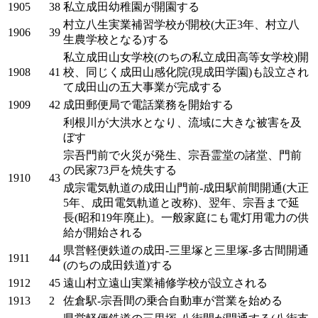
1905
38
私立成田幼稚園が開園する
村立八生実業補習学校が開校(大正3年、村立八
1906
39
生農学校となる)する
私立成田山女学校(のちの私立成田高等女学校)開
1908
41
校、同じく成田山感化院(現成田学園)も設立され
て成田山の五大事業が完成する
1909
42
成田郵便局で電話業務を開始する
利根川が大洪水となり、流域に大きな被害を及
ぼす
宗吾門前で火災が発生、宗吾霊堂の諸堂、門前
の民家73戸を焼失する
1910
43
成宗電気軌道の成田山門前-成田駅前間開通(大正
5年、成田電気軌道と改称)、翌年、宗吾まで延
長(昭和19年廃止)。一般家庭にも電灯用電力の供
給が開始される
県営軽便鉄道の成田-三里塚と三里塚-多古間開通
1911
44
(のちの成田鉄道)する
1912
45
遠山村立遠山実業補修学校が設立される
1913
2
佐倉駅-宗吾間の乗合自動車が営業を始める