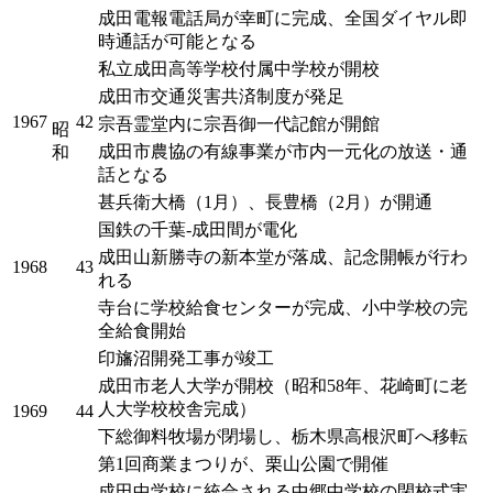
成田電報電話局が幸町に完成、全国ダイヤル即
時通話が可能となる
私立成田高等学校付属中学校が開校
成田市交通災害共済制度が発足
1967
42
宗吾霊堂内に宗吾御一代記館が開館
昭
成田市農協の有線事業が市内一元化の放送・通
和
話となる
甚兵衛大橋（1月）、長豊橋（2月）が開通
国鉄の千葉-成田間が電化
成田山新勝寺の新本堂が落成、記念開帳が行わ
1968
43
れる
寺台に学校給食センターが完成、小中学校の完
全給食開始
印旛沼開発工事が竣工
成田市老人大学が開校（昭和58年、花崎町に老
人大学校校舎完成）
1969
44
下総御料牧場が閉場し、栃木県高根沢町へ移転
第1回商業まつりが、栗山公園で開催
成田中学校に統合される中郷中学校の閉校式実