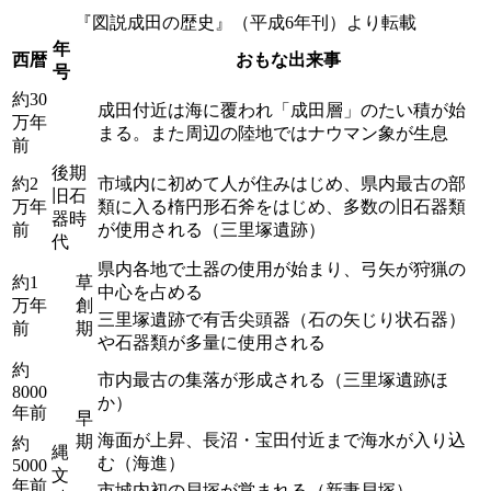
『図説成田の歴史』（平成6年刊）より転載
年
西暦
おもな出来事
号
約30
成田付近は海に覆われ「成田層」のたい積が始
万年
まる。また周辺の陸地ではナウマン象が生息
前
後期
約2
市域内に初めて人が住みはじめ、県内最古の部
旧石
万年
類に入る楕円形石斧をはじめ、多数の旧石器類
器時
前
が使用される（三里塚遺跡）
代
県内各地で土器の使用が始まり、弓矢が狩猟の
約1
草
中心を占める
万年
創
三里塚遺跡で有舌尖頭器（石の矢じり状石器）
前
期
や石器類が多量に使用される
約
市内最古の集落が形成される（三里塚遺跡ほ
8000
か）
年前
早
海面が上昇、長沼・宝田付近まで海水が入り込
期
約
縄
む（海進）
5000
文
年前
市城内初の貝塚が営まれる（新妻貝塚）