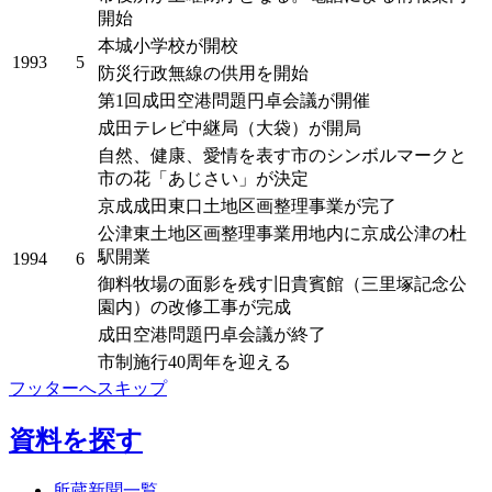
開始
本城小学校が開校
1993
5
防災行政無線の供用を開始
第1回成田空港問題円卓会議が開催
成田テレビ中継局（大袋）が開局
自然、健康、愛情を表す市のシンボルマークと
市の花「あじさい」が決定
京成成田東口土地区画整理事業が完了
公津東土地区画整理事業用地内に京成公津の杜
駅開業
1994
6
御料牧場の面影を残す旧貴賓館（三里塚記念公
園内）の改修工事が完成
成田空港問題円卓会議が終了
市制施行40周年を迎える
フッターへスキップ
資料を探す
所蔵新聞一覧