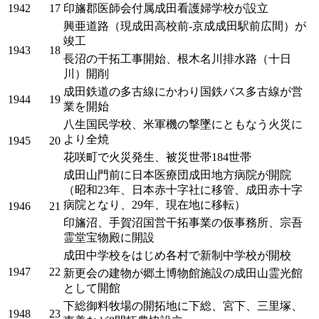
1942
17
印旛郡医師会付属成田看護婦学校が設立
興亜道路（現成田高校前-京成成田駅前広間）が
竣工
1943
18
長沼の干拓工事開始、根木名川排水路（十日
川）開削
成田鉄道の多古線にかわり国鉄バス多古線が営
1944
19
業を開始
八生国民学校、米軍機の撃墜にともなう火災に
より全焼
1945
20
花咲町で火災発生、被災世帯184世帯
成田山門前に日本医療団成田地方病院が開院
（昭和23年、日本赤十字社に移管、成田赤十字
病院となり、29年、現在地に移転）
1946
21
印旛沼、手賀沼国営干拓事業の仮事務所、宗吾
霊堂宝物殿に開設
成田中学校をはじめ各村で新制中学校が開校
1947
22
新更会の建物が郷土博物館施設の成田山霊光館
として開館
下総御料牧場の開拓地に下総、宮下、三里塚、
1948
23