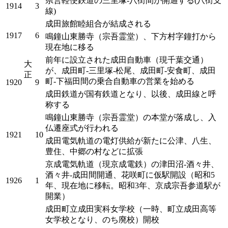
県営軽便鉄道の三里塚-八街間が開通する(八街支
1914
3
線)
成田旅館睦組合が結成される
1917
6
鳴鐘山東勝寺（宗吾霊堂）、下方村字鐘打から
現在地に移る
前年に設立された成田自動車（現千葉交通）
大
が、成田町-三里塚-松尾、成田町-安食町、成田
正
町-下福田間の乗合自動車の営業を始める
1920
9
成田鉄道が国有鉄道となり、以後、成田線と呼
称する
鳴鐘山東勝寺（宗吾霊堂）の本堂が落成し、入
仏遷座式が行われる
1921
10
成田電気軌道の電灯供給が新たに公津、八生、
豊住、中郷の村などに拡張
京成電気軌道（現京成電鉄）の津田沼-酒々井、
酒々井-成田間開通、花咲町に仮駅開設（昭和5
1926
1
年、現在地に移転。昭和3年、京成宗吾参道駅が
開業）
成田町立成田実科女学校（一時、町立成田高等
女学校となり、のち廃校）開校