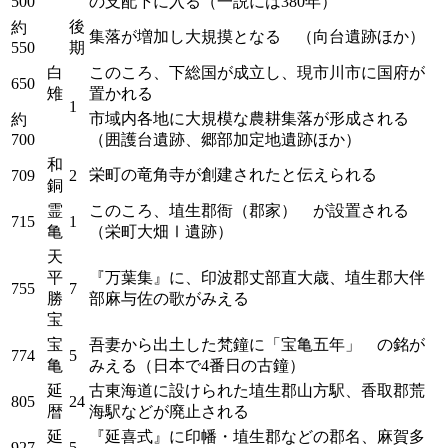
500
の支配下に入る（一説には380年）
後
約
集落が増加し大規摸となる （向台遺跡ほか）
550
期
白
このころ、下総国が成立し、現市川市に国府が
650
雉
置かれる
1
市域内各地に大規模な農耕集落が形成される
約
700
（囲護台遺跡、郷部加定地遺跡ほか）
和
栄町の竜角寺が創建されたと伝えられる
709
2
銅
霊
このころ、埴生郡衙（郡家） が設置される
715
1
亀
（栄町大畑Ⅰ遺跡）
天
平
『万葉集』に、印波郡丈部直大歳、埴生郡大伴
755
7
勝
部麻与佐の歌がみえる
宝
宝
吾妻から出土した梵鐘に「宝亀五年」 の銘が
774
5
亀
みえる（日本で4番日の古鐘）
延
古東海道に設けられた埴生郡山方駅、香取郡荒
805
24
暦
海駅などが廃止される
延
『延喜式』に印幡・埴生郡などの郡名、麻賀多
927
5