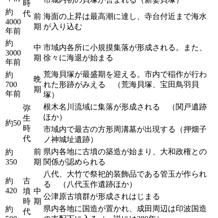
時
約
代
前
海面の上昇は最高潮に達し、寺台付近まで海水
4000
期
が入り込む
年前
約
中
市域内各所に小規摸集落が形成される。また、
3000
期
徐々に海退が始まる
年前
荒海貝塚が最盛期を迎える。市内で稲作が行わ
約
晩
700
れた形跡がみえる （荒海貝塚、宝田鳥羽貝
期
年前
塚）
根木名川流域に集落が形成される （関戸遺跡
弥
ほか）
生
約50
時
市域内で最古の方形周溝墓が出現する（押畑子
代
ノ神城址遺跡）
前
県内各地に古墳の築造が始まり、大和政権との
約
350
期
関係が認められる
八代、大竹で祭祀的装飾品である管玉が作られ
約
古
る （八代玉作遺跡ほか）
420
墳
中
公津原古墳群が形成されはじまる
時
期
県内各地に国造が置かれ、成田周辺は印波国造
約
代