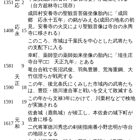
1351
2
応
（台方超林寺に現存）
成田村安養寺の聖観音菩薩坐像胎内に「成田
郷 応永十五年」の銘がみえる(成田の地名の初
見。安養寺の火災により聖観音像は寺台の永輿
応
1408
15
寺に移される）
永
このころ、市城は千葉氏を中心とした武将たち
の支配下に入る
幸町、薬師堂の薬師如来坐像の胎内に「埴生庄
寺台平□□ 天正九年」とある
1581
9
竜台合戦で長沼武俊、羽鳥豊勝、荒海重鋼、大
竹信澄らが戦死する
天
正
この年、後北条氏にくみした市域内の武将たち
1590
18
は、豊臣・徳川連合軍と戦いを交えて敗滅する
この年から文禄3年にかけて、川栗村などで検地
1591
19
が実施される
佐倉城（鹿島城）が竣工し、本佐倉の城下町が
佐倉に移る
元
1617
3
和
二代将軍徳川秀忠の剣術指南番小野忠明が寺台
の地頭となる