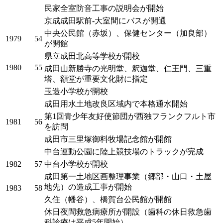
民家全室防音工事の説明会が開始
京成成田駅前-大室間にバスが開通
中央公民館（赤坂）、保健センター（加良部）
1979
54
が開館
県立成田北高等学校が開校
1980
55
成田山新勝寺の光明堂、釈迦堂、仁王門、三重
塔、額堂が重要文化財に指定
玉造小学校が開校
成田用水土地改良区域内で本格通水開始
第1回青少年友好使節団が西独フランクフルト市
1981
56
を訪問
成田市三里塚御料牧場記念館が開館
中台運動公園に陸上競技場のトラックが完成
1982
57
中台小学校が開校
成田第一土地区画整理事業（郷部・山口・土屋
地先）の造成工事が開始
1983
58
久住（幡谷）、橋賀台公民館が開館
休日夜間救急病療所が開設（歯科の休日救急歯
科診療は平成5年開始）