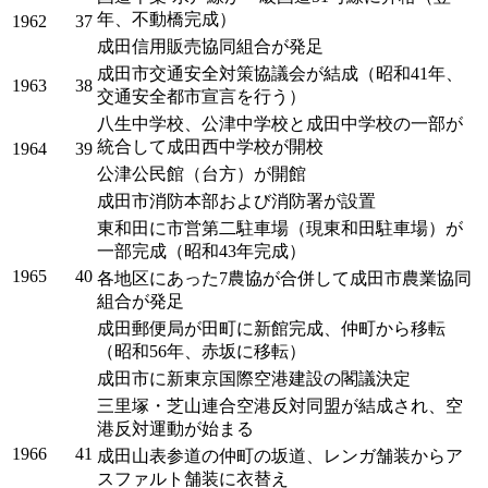
年、不動橋完成）
1962
37
成田信用販売協同組合が発足
成田市交通安全対策協議会が結成（昭和41年、
1963
38
交通安全都市宣言を行う）
八生中学校、公津中学校と成田中学校の一部が
統合して成田西中学校が開校
1964
39
公津公民館（台方）が開館
成田市消防本部および消防署が設置
東和田に市営第二駐車場（現東和田駐車場）が
一部完成（昭和43年完成）
1965
40
各地区にあった7農協が合併して成田市農業協同
組合が発足
成田郵便局が田町に新館完成、仲町から移転
（昭和56年、赤坂に移転）
成田市に新東京国際空港建設の閣議決定
三里塚・芝山連合空港反対同盟が結成され、空
港反対運動が始まる
1966
41
成田山表参道の仲町の坂道、レンガ舗装からア
スファルト舗装に衣替え