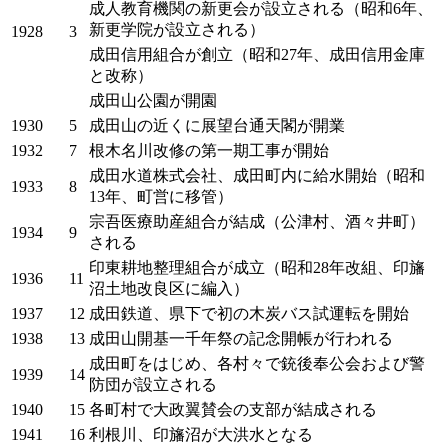
成人教育機関の新更会が設立される（昭和6年、
新更学院が設立される）
1928
3
成田信用組合が創立（昭和27年、成田信用金庫
と改称）
成田山公園が開園
1930
5
成田山の近くに展望台通天閣が開業
1932
7
根木名川改修の第一期工事が開始
成田水道株式会社、成田町内に給水開始（昭和
1933
8
13年、町営に移管）
宗吾医療助産組合が結成（公津村、酒々井町）
1934
9
される
印東耕地整理組合が成立（昭和28年改組、印旛
1936
11
沼土地改良区に編入）
1937
12
成田鉄道、県下で初の木炭バス試運転を開始
1938
13
成田山開基一千年祭の記念開帳が行われる
成田町をはじめ、各村々で銃後奉公会および警
1939
14
防団が設立される
1940
15
各町村で大政翼賛会の支部が結成される
1941
16
利根川、印旛沼が大洪水となる