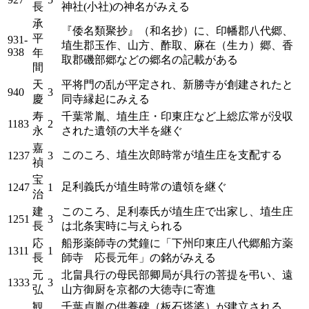
長
神社(小社)の神名がみえる
承
『倭名類聚抄』（和名抄）に、印幡郡八代郷、
平
931-
埴生郡玉作、山方、酢取、麻在（生カ）郷、香
938
年
取郡磯部郷などの郷名の記載がある
間
天
平将門の乱が平定され、新勝寺が創建されたと
940
3
慶
同寺縁起にみえる
寿
千葉常胤、埴生庄・印東庄など上総広常が没収
1183
2
永
された遺領の大半を継ぐ
嘉
このころ、埴生次郎時常が埴生庄を支配する
1237
3
禎
宝
足利義氏が埴生時常の遺領を継ぐ
1247
1
治
建
このころ、足利泰氏が埴生庄で出家し、埴生庄
1251
3
長
は北条実時に与えられる
応
船形薬師寺の梵鐘に「下州印東庄八代郷船方薬
1311
1
長
師寺 応長元年」の銘がみえる
元
北畠具行の母民部卿局が具行の菩提を弔い、遠
1333
3
弘
山方御厨を京都の大徳寺に寄進
観
千葉貞胤の供養碑（板石塔婆）が建立される