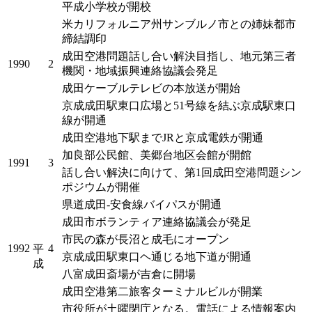
平成小学校が開校
米カリフォルニア州サンブルノ市との姉妹都市
締結調印
成田空港問題話し合い解決目指し、地元第三者
1990
2
機関・地域振興連絡協議会発足
成田ケーブルテレビの本放送が開始
京成成田駅東口広場と51号線を結ぶ京成駅東口
線が開通
成田空港地下駅までJRと京成電鉄が開通
加良部公民館、美郷台地区会館が開館
1991
3
話し合い解決に向けて、第1回成田空港問題シン
ポジウムが開催
県道成田-安食線バイパスが開通
成田市ボランティア連絡協議会が発足
市民の森が長沼と成毛にオープン
1992
4
平
京成成田駅東口ヘ通じる地下道が開通
成
八富成田斎場が吉倉に開場
成田空港第二旅客ターミナルビルが開業
市役所が土曜閉庁となる。電話による情報案内