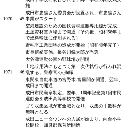
施
成田市史編さん委員会が設置され、市史編さん
1970
45
事業がスタート
空港建設のための国鉄資材運搬専用線が完成、
土屋資材置き場まで開通（その後、昭和58年ま
で燃料輸送に使用される）
野毛平工業団地の造成が開始（昭和49年完了）
市長選挙実施、長谷川録太郎が当選
大谷津運動公園の野球場が開場
土地収用法にもとづく第二次代執行が行われ混
1971
46
乱する。警察官3人殉職
東関東自動車道の宮野木-富里間が開通、翌年、
成田まで開通
成田市民憲章制定。翌年、1周年記念第1回市民
運動会を成田高等学校で開催
ゴミ収集区域が市全域となり、収集の手数料が
無料となる
成田ニュータウンへの入居が始まり、向台小学
校開校、加良部保育所開所