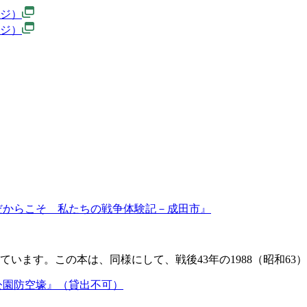
ージ）
ジ）
だからこそ 私たちの戦争体験記－成田市』
ています。この本は、同様にして、戦後43年の1988（昭和6
公園防空壕』（貸出不可）