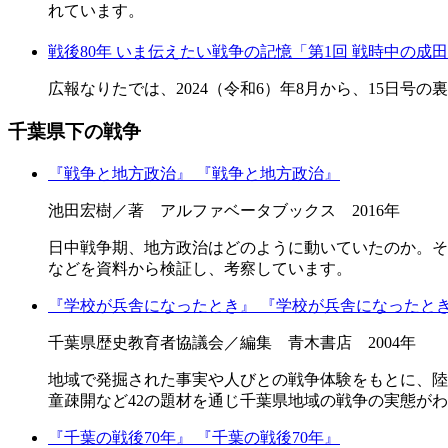
れています。
戦後80年 いま伝えたい戦争の記憶「第1回 戦時中の成
広報なりたでは、2024（令和6）年8月から、15日号
千葉県下の戦争
『戦争と地方政治』
『戦争と地方政治』
池田宏樹／著 アルファベータブックス 2016年
日中戦争期、地方政治はどのように動いていたのか。そして
などを資料から検証し、考察しています。
『学校が兵舎になったとき』
『学校が兵舎になったと
千葉県歴史教育者協議会／編集 青木書店 2004年
地域で発掘された事実や人びとの戦争体験をもとに、陸
童疎開など42の題材を通じ千葉県地域の戦争の実態がわ
『千葉の戦後70年』
『千葉の戦後70年』