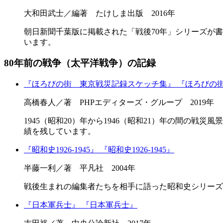
大和田武士／編著 たけしま出版 2016年
朝日新聞千葉版に掲載された「戦後70年」シリーズが
います。
80年前の戦争（太平洋戦争）の記録
『ほろびの街 東京戦災記録スケッチ集』
『ほろびの
高橋春人／著 PHPエディターズ・グループ 2019年
1945（昭和20）年から1946（昭和21）年の間の
績を残しています。
『昭和史1926-1945』
『昭和史1926-1945』
半藤一利／著 平凡社 2004年
戦後生まれの編集者たちを相手に語った昭和史シリーズ
『日本軍兵士』
『日本軍兵士』