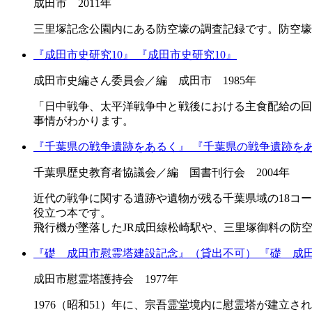
成田市 2011年
三里塚記念公園内にある防空壕の調査記録です。防空壕は
『成田市史研究10』
『成田市史研究10』
成田市史編さん委員会／編 成田市 1985年
「日中戦争、太平洋戦争中と戦後における主食配給の回
事情がわかります。
『千葉県の戦争遺跡をあるく』
『千葉県の戦争遺跡を
千葉県歴史教育者協議会／編 国書刊行会 2004年
近代の戦争に関する遺跡や遺物が残る千葉県域の18コ
役立つ本です。
飛行機が墜落したJR成田線松崎駅や、三里塚御料の防
『礎 成田市慰霊塔建設記念』（貸出不可）
『礎 成
成田市慰霊塔護持会 1977年
1976（昭和51）年に、宗吾霊堂境内に慰霊塔が建