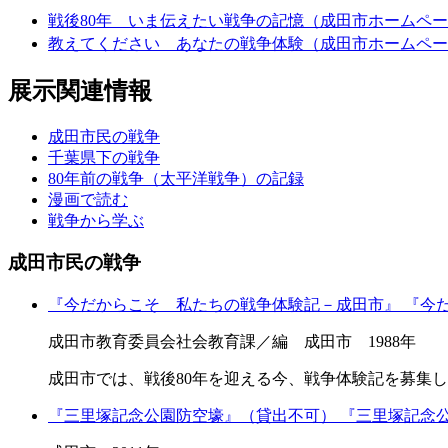
戦後80年 いま伝えたい戦争の記憶（成田市ホームペ
教えてください あなたの戦争体験（成田市ホームペー
展示関連情報
成田市民の戦争
千葉県下の戦争
80年前の戦争（太平洋戦争）の記録
漫画で読む
戦争から学ぶ
成田市民の戦争
『今だからこそ 私たちの戦争体験記－成田市』
『今
成田市教育委員会社会教育課／編 成田市 1988年
成田市では、戦後80年を迎える今、戦争体験記を募集し
『三里塚記念公園防空壕』（貸出不可）
『三里塚記念