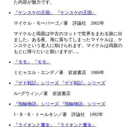
た内容が魅力です。
『ケンスケの王国』
『ケンスケの王国』
マイケル・モーパーゴ／著 評論社 2002年
マイケルと両親は中古のヨットで世界をまわる旅に出
ました。ある夜、海に落ちてしまったマイケルは、ケ
ンスケという老人に助けられます。マイケルは両親の
もとに帰りたいと願いますが…。
『モモ』
『モモ』
ミヒャエル・エンデ／著 岩波書店 1986年
『ゲド戦記』シリーズ
『ゲド戦記』シリーズ
ル=グウィン／著 岩波書店
『指輪物語』シリーズ
『指輪物語』シリーズ
J・R・R・トールキン／著 評論社 1992年
『ライオンと魔女』
『ライオンと魔女』