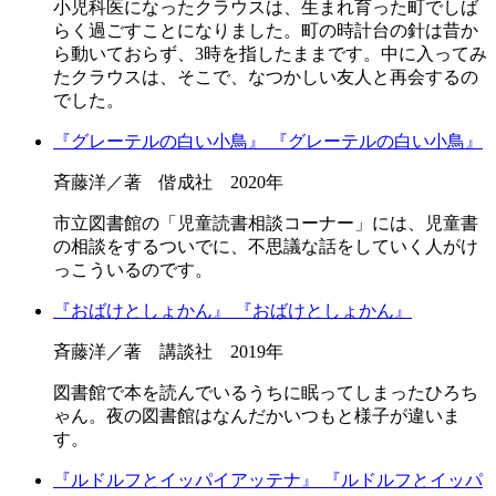
小児科医になったクラウスは、生まれ育った町でしば
らく過ごすことになりました。町の時計台の針は昔か
ら動いておらず、3時を指したままです。中に入ってみ
たクラウスは、そこで、なつかしい友人と再会するの
でした。
『グレーテルの白い小鳥』
『グレーテルの白い小鳥』
斉藤洋／著 偕成社 2020年
市立図書館の「児童読書相談コーナー」には、児童書
の相談をするついでに、不思議な話をしていく人がけ
っこういるのです。
『おばけとしょかん』
『おばけとしょかん』
斉藤洋／著 講談社 2019年
図書館で本を読んでいるうちに眠ってしまったひろち
ゃん。夜の図書館はなんだかいつもと様子が違いま
す。
『ルドルフとイッパイアッテナ』
『ルドルフとイッパ