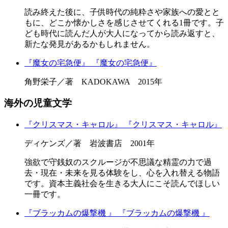
読み終えた後に、子供時代の純粋さや家族への愛とと
もに、どこか懐かしさを感じさせてくれる1冊です。子
ども時代に読んだ人が大人になってから読み返すと、
新たな発見があるかもしれません。
『魔女の宅急便』
『魔女の宅急便』
角野栄子／著 KADOKAWA 2015年
海外の児童文学
『クリスマス・キャロル』
『クリスマス・キャロル』
ディケンズ／著 岩波書店 2001年
強欲で守銭奴のスクルージが不思議な精霊の力で過
去・現在・未来を見る体験をし、心を入れ替える物語
です。資本主義社会を生きる大人にこそ読んでほしい
一冊です。
『ブラッカムの爆撃機 』
『ブラッカムの爆撃機 』