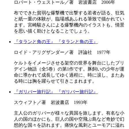
ロバート・ウェストール／著 岩波書店 2006年
布でできた貧弱な爆撃機で出撃する若者が語る、狂気
と紙一重の体験が、臨場感あふれる筆致で描かれてい
ます。宮崎駿さんによる爆撃機内のイラストも、情景
を思い描く助けとなることでしょう。
『タランと角の王』
『タランと角の王』
ロイド・アリグザンダー／著 評論社 1977年
ケルトをイメージさせる架空の世界を舞台にしたプリ
デイン物語（全5巻）の第1作です。豚飼いの少年が運
命に導かれて成長してゆく過程に、時に涙し、またあ
る時には胸を躍らせて引きこまれます。
『ガリバー旅行記』
『ガリバー旅行記』
スウィフト／著 岩波書店 1993年
主人公のガリバーが様々な異国を旅します。有名な小
人の国のほかにも、巨人の国や空飛ぶ島など奇妙で幻
想的な国々を訪れます。痛快な風刺とユーモアに溢れ