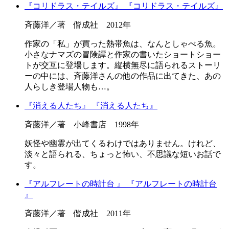
『コリドラス・テイルズ』
『コリドラス・テイルズ』
斉藤洋／著 偕成社 2012年
作家の「私」が買った熱帯魚は、なんとしゃべる魚。
小さなナマズの冒険譚と作家の書いたショートショー
トが交互に登場します。縦横無尽に語られるストーリ
ーの中には、斉藤洋さんの他の作品に出てきた、あの
人らしき登場人物も…。
『消える人たち』
『消える人たち』
斉藤洋／著 小峰書店 1998年
妖怪や幽霊が出てくるわけではありません。けれど、
淡々と語られる、ちょっと怖い、不思議な短いお話で
す。
『アルフレートの時計台 』
『アルフレートの時計台
』
斉藤洋／著 偕成社 2011年