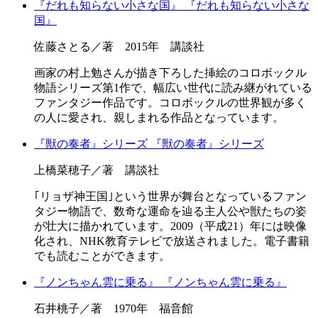
『だれも知らない小さな国』
『だれも知らない小さな
国』
佐藤さとる／著 2015年 講談社
画家の村上勉さんが描き下ろした挿絵のコロボックル
物語シリーズ第1作で、幅広い世代に読み継がれている
ファンタジー作品です。コロボックルの世界観が多く
の人に愛され、親しまれる作品となっています。
『獣の奏者』シリーズ
『獣の奏者』シリーズ
上橋菜穂子／著 講談社
｢リョザ神王国｣という世界が舞台となっているファン
タジー物語で、数奇な運命を辿る主人公や獣たちの姿
が壮大に描かれています。2009（平成21）年には映像
化され、NHK教育テレビで放送されました。電子書籍
でも読むことができます。
『ノンちゃん雲に乗る』
『ノンちゃん雲に乗る』
石井桃子／著 1970年 福音館