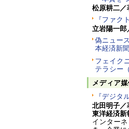
松原耕二／
『ファク
立岩陽一郎
偽ニュー
本経済新
フェイク
テラシー
メディア媒
『デジタ
北田明子／
東洋経済新報
インターネ