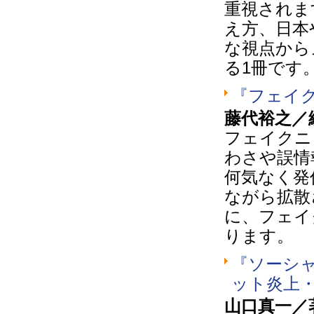
重視されま
え方、日本
な視点から
る1冊です
『フェイ
藤代裕之／
フェイクニ
わさや誤情
何気なく発
ながら拡散
に、フェイ
ります。
『ソーシ
ット炎上
山口真一／