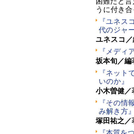
困難だと言
うに付き合
『ユネス
代のジャ
ユネスコ／
『メディ
坂本旬／編
『ネット
いのか』
小木曽健／
『その情
み解き方
塚田祐之／
『本質を