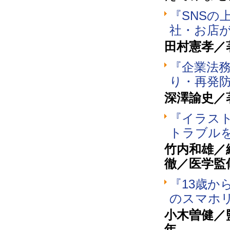
『SNSの
社・お店
田村憲孝／
『企業法
り・再発
深澤諭史／
『イラス
トラブルを
竹内和雄／
徹／医学監
『13歳
のスマホ
小木曽健／
年