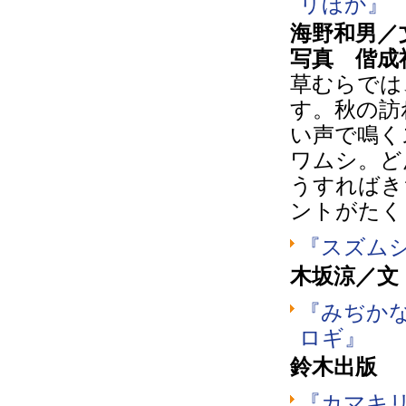
リほか』
海野和男／
写真 偕成
草むらでは
す。秋の訪
い声で鳴く
ワムシ。ど
うすればき
ントがたく
『スズム
木坂涼／文
『みぢか
ロギ』
鈴木出版
『カマキ