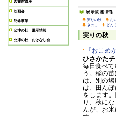
図書館講座
映画会
実りの秋
お
記念事業
きのこ
どん
公津の杜 展示情報
実りの秋
公津の杜 おはなし会
『おこめ
ひさかたチ
毎日食べて
う。稲の苗
は、別の場
は、田んぼ
をします。
り、秋にな
んが、お米