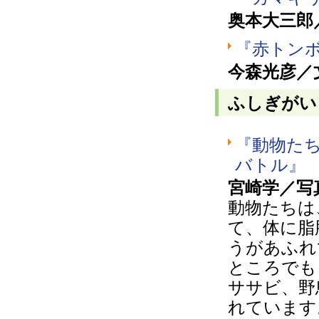
奥本大三郎
『赤トン
今森光彦／
ふしぎがい
『動物た
バトル』
宮崎学／写
動物たちは
て、体に脂
うがあふれ
ところでも
ササビ、野
れています