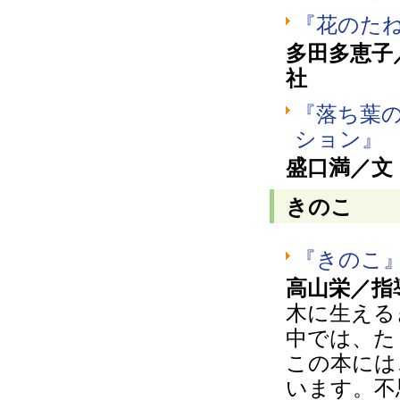
『花のた
多田多恵子
社
『落ち葉
ション』
盛口満／文
きのこ
『きのこ
高山栄／指
木に生える
中では、た
この本には
います。不