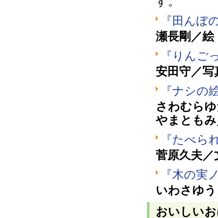
す。
『田んぼの
瀬長剛／絵
『りんご
安田守／写
『ナシの
さわむらゆ
やまともみ
『たべら
菅原久夫／
『木の実
いわさゆう
おいしいお