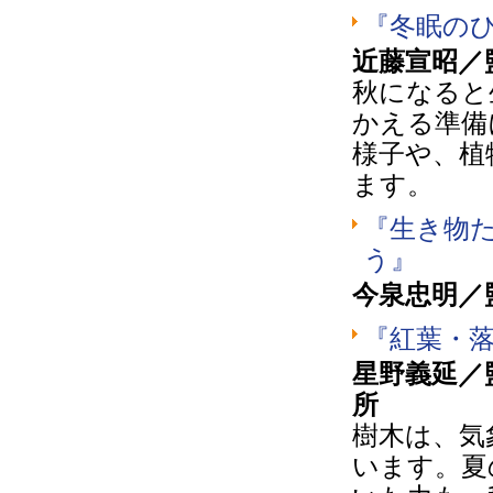
『冬眠の
近藤宣昭／
秋になると
かえる準備
様子や、植
ます。
『生き物た
う』
今泉忠明／
『紅葉・
星野義延／
所
樹木は、気
います。夏