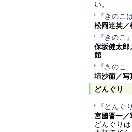
い。
『きのこ
松岡達英／
『きのこ
保坂健太郎
館
『きのこ
埴沙萠／写
どんぐり
『どんぐ
宮國晋一／
どんぐりは