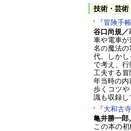
技術・芸術
『冒険手
谷口尚規／
車や電車が
名の魔法の
代。しかし
で考え、行
工夫する冒
年当時の内
歩くコツや
識も収録し
『大和古
亀井勝一郎
この本の初