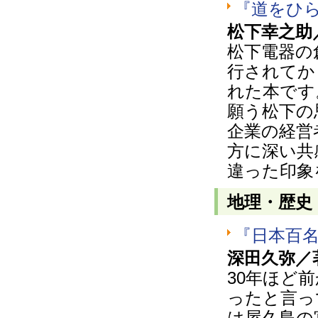
『道をひ
松下幸之助
松下電器の
行されてか
れた本です
願う松下の
企業の経営
方に深い共
違った印象
地理・歴史
『日本百
深田久弥／
30年ほど
ったと言っ
は屋久島の