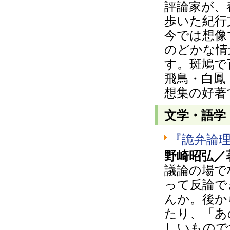
評論家が、
歩いた紀行
今では想像
のどかな情
す。斑鳩で
飛鳥・白鳳
想集の好著
文学・語学
『詭弁論
野崎昭弘／
議論の場で
って反論で
んか。後か
たり、「あ
しいもので