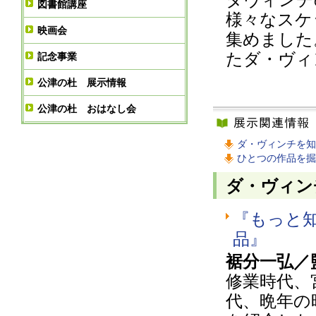
図書館講座
様々なスケ
映画会
集めました
たダ・ヴィ
記念事業
公津の杜 展示情報
公津の杜 おはなし会
ダ・ヴィンチを知
ひとつの作品を掘
ダ・ヴィン
『もっと
品』
裾分一弘／
修業時代、
代、晩年の