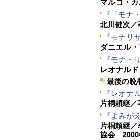
マルコ・カ
『「モナ
北川健次／著
『モナリザ
ダニエル・
『モナ・
レオナルド
最後の晩
『レオナ
片桐頼継／著
『よみが
片桐頼継／
協会 200