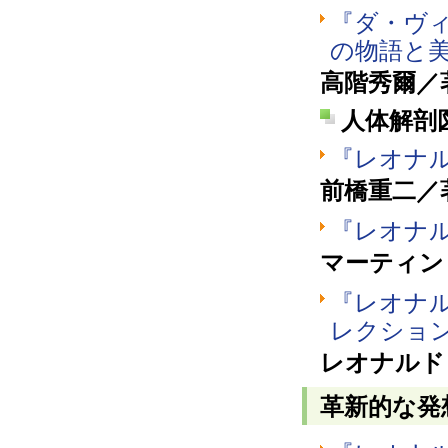
『ダ・ヴ
の物語と
高階秀爾／著
人体解剖
『レオナ
前橋重二／著
『レオナ
マーティン
『レオナ
レクショ
レオナルド
革新的な発