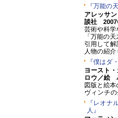
『万能の
アレッサン
談社 200
芸術や科学
「万能の天
引用して解
人物の紹介
『僕はダ
ヨースト・
ロウ／絵 
図版と絵本
ヴィンチの
『レオナ
人』