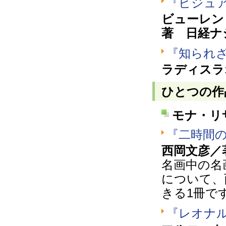
『ビジュア
ビューレン
著 日経ナ
『知られ
ラディスラ
ひとつの作
モナ・リ
『二時間
西岡文彦／
名画中の名
について、
きる1冊で
『レオナ