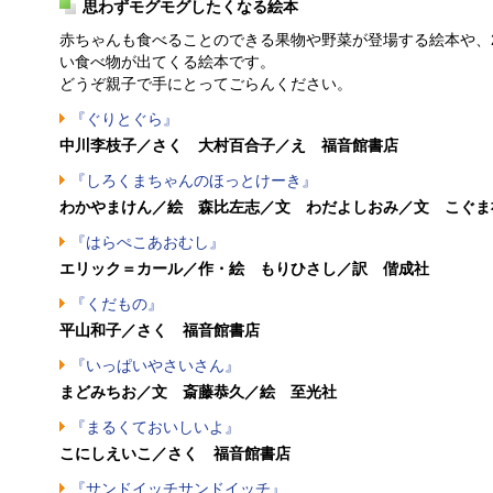
思わずモグモグしたくなる絵本
赤ちゃんも食べることのできる果物や野菜が登場する絵本や、
い食べ物が出てくる絵本です。
どうぞ親子で手にとってごらんください。
『ぐりとぐら』
中川李枝子／さく 大村百合子／え 福音館書店
『しろくまちゃんのほっとけーき』
わかやまけん／絵 森比左志／文 わだよしおみ／文 こぐま
『はらぺこあおむし』
エリック＝カール／作・絵 もりひさし／訳 偕成社
『くだもの』
平山和子／さく 福音館書店
『いっぱいやさいさん』
まどみちお／文 斎藤恭久／絵 至光社
『まるくておいしいよ』
こにしえいこ／さく 福音館書店
『サンドイッチサンドイッチ』