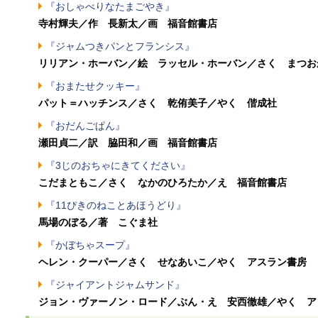
『おしゃべりなたまごやき』
寺村輝夫／作 長新太／画 福音館書店
『ジャムつきパンとフランシス』
リリアン・ホーバン／絵 ラッセル・ホーバン／さく まつお
『おまたせクッキー』
パット＝ハッチンス／さく 乾侑美子／やく 偕成社
『おだんごぱん』
瀬田貞二／訳 脇田和／画 福音館書店
『3じのおちゃにきてください』
こだまともこ／さく なかのひろたか／え 福音館書店
『11ぴきのねことあほうどり』
馬場のぼる／著 こぐま社
『かぼちゃスープ』
ヘレン・クーパー／さく せなあいこ／やく アスラン書房
『ジャイアントジャムサンド』
ジョン・ヴァーノン・ロード／ぶん・え 安西徹雄／やく ア