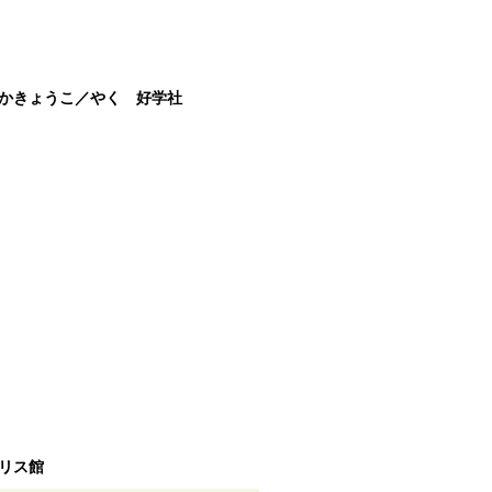
かきょうこ／やく 好学社
リス館