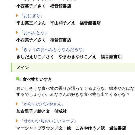
小西英子／さく 福音館書店
『おにぎり』
平山英三／ぶん 平山和子／え 福音館書店
『おべんとう』
小西英子／さく 福音館書店
『きょうのおべんとうなんだろな』
きしだえりこ／さく やまわきゆりこ／え 福音館書店
メイン
食べ物だいすき
おいしそうな食べ物の香りが漂ってくるような、絵本やおはな
するでしょうか。みなさんの好きな食べ物も出てくるかな？
『からすのパンやさん』
加古里子／絵と文 偕成社
『せかいいちおいしいスープ』
マーシャ・ブラウン／文・絵 こみやゆう／訳 岩波書店