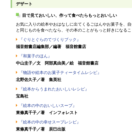
デザート
目で見ておいしい、作って食べたらもっとおいしい
お気に入りの絵本やおはなしに出てくるごはんやお菓子を、自
と同じものを食べたなら、その本のことがもっと好きになるこ
『ぐりとぐらのてづくりブック』
福音館書店編集部／編著 福音館書店
『和菓子のほん』
中山圭子／文 阿部真由美／絵 福音館書店
『物語や絵本のお菓子ティータイムレシピ』
北野佐久子／著 集英社
『絵本からうまれたおいしいレシピ』
宝島社
『絵本の中のおいしいスープ』
東條真千子／著 インフォレスト
『絵本の中の幸せスープレシピ』
東條真千子／著 辰巳出版