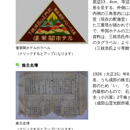
底辺13．4cm、等辺
形を呈する。外側に
内側の三角形内には
堂（現在の釈迦堂）
た三重塔が描かれて
で、帝国ホテルの三
資料は、三枝浩氏作
のタグラベル」より
（三枝浩氏より寄贈
蓬莱閣ホテルのラベル
（クリックするとアップになります）
株主名簿
1926（大正15）
名、うち成田の株主
前のため「い」「ろ
内最初のもので、石
夫（小川屋）2千株と
（成田山霊光館所蔵
株主名簿
（クリックするとアップになります）