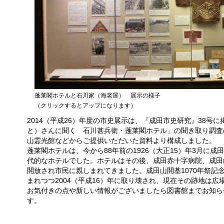
蓬莱閣ホテルと石川家（海老屋） 展示の様子
（クリックするとアップになります）
2014（平成26）年度の市史展示は、『成田市史研究』38号
と）さんに聞く 石川甚兵衛・蓬莱閣ホテル」の聞き取り調査
山霊光館などからご提供いただいた資料より構成しました。
蓬莱閣ホテルは、今から88年前の1926（大正15）年3月に
代的なホテルでした。ホテルはその後、成田赤十字病院、成田
開放され市民に親しまれてきました。成田山開基1070年祭記
まれつつ2004（平成16）年に取り壊され、現在その跡地は広
お気付きの点や新しい情報がございましたら図書館までお知ら
す。