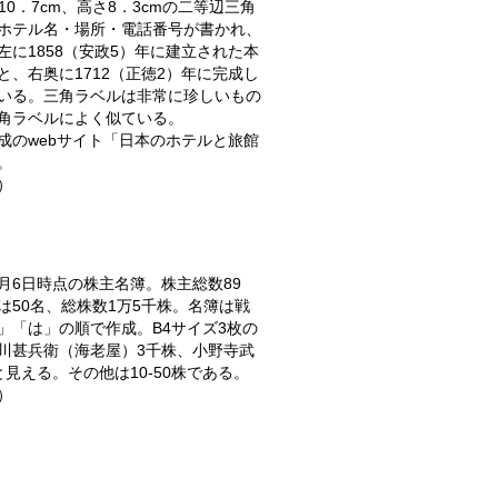
10．7cm、高さ8．3cmの二等辺三角
ホテル名・場所・電話番号が書かれ、
左に1858（安政5）年に建立された本
と、右奥に1712（正徳2）年に完成し
いる。三角ラベルは非常に珍しいもの
角ラベルによく似ている。
成のwebサイト「日本のホテルと旅館
。
）
年8月6日時点の株主名簿。株主総数89
は50名、総株数1万5千株。名簿は戦
」「は」の順で作成。B4サイズ3枚の
川甚兵衛（海老屋）3千株、小野寺武
見える。その他は10‐50株である。
）