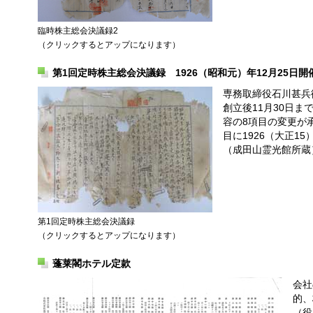
臨時株主総会決議録2
（クリックするとアップになります）
第1回定時株主総会決議録 1926（昭和元）年12月25日開
専務取締役石川甚兵
創立後11月30日
容の8項目の変更が
目に1926（大正1
（成田山霊光館所蔵
第1回定時株主総会決議録
（クリックするとアップになります）
蓬莱閣ホテル定款
会社
的、
（役