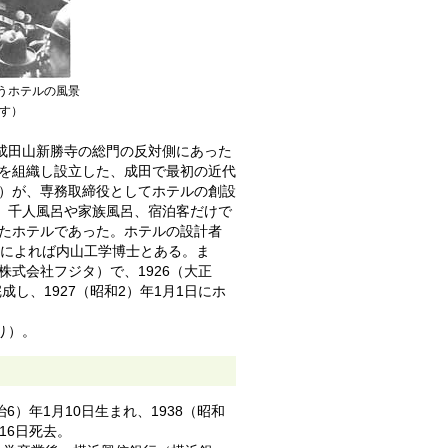
わうホテルの風景
す）
在の成田山新勝寺の総門の反対側にあった
を組織し設立した、成田で最初の近代
）が、専務取締役としてホテルの創設
室、千人風呂や家族風呂、宿泊客だけで
たホテルであった。ホテルの設計者
新聞によれば内山工学博士とある。ま
式会社フジタ）で、1926（大正
成し、1927（昭和2）年1月1日にホ
り）。
明治6）年1月10日生まれ、1938（昭和
月16日死去。