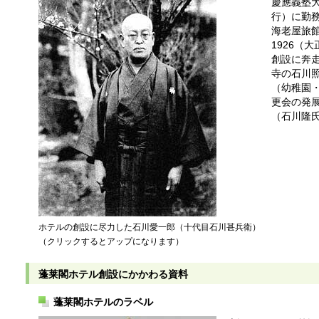
慶應義塾
行）に勤務
海老屋旅
1926（
創設に奔
寺の石川
（幼稚園
更会の発
（石川隆
ホテルの創設に尽力した石川愛一郎（十代目石川甚兵衛）
（クリックするとアップになります）
蓬莱閣ホテル創設にかかわる資料
蓬莱閣ホテルのラベル