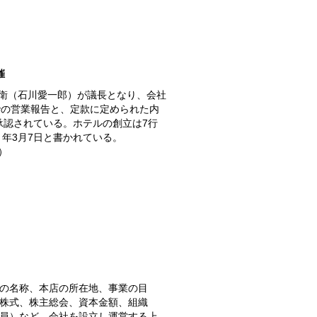
催
衛（石川愛一郎）が議長となり、会社
までの営業報告と、定款に定められた内
承認されている。ホテルの創立は7行
5）年3月7日と書かれている。
）
の名称、本店の所在地、事業の目
株式、株主総会、資本金額、組織
員）など、会社を設立し運営する上