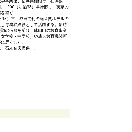
大学卒業後、横浜興信銀行（横浜銀
、1900（明治33）年帰郷し、実家の
館を継ぐ。
大正15）年、成田で初の蓬莱閣ホテルの
走し専務取締役として活躍する。新勝
照勤の信頼を受け、成田山の教育事業
・女学校・中学校）や成人教育機関新
展に尽くした。
氏・石丸智氏提供）。