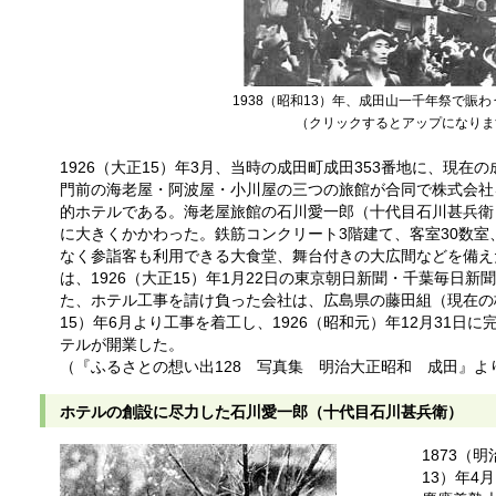
1938（昭和13）年、成田山一千年祭で賑
（クリックするとアップになりま
1926（大正15）年3月、当時の成田町成田353番地に、現
門前の海老屋・阿波屋・小川屋の三つの旅館が合同で株式会社
的ホテルである。海老屋旅館の石川愛一郎（十代目石川甚兵衛
に大きくかかわった。鉄筋コンクリート3階建て、客室30数
なく参詣客も利用できる大食堂、舞台付きの大広間などを備え
は、1926（大正15）年1月22日の東京朝日新聞・千葉毎日
た、ホテル工事を請け負った会社は、広島県の藤田組（現在の株
15）年6月より工事を着工し、1926（昭和元）年12月31日に完
テルが開業した。
（『ふるさとの想い出128 写真集 明治大正昭和 成田』よ
ホテルの創設に尽力した石川愛一郎（十代目石川甚兵衛）
1873（
13）年4