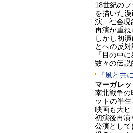
18世紀の
を描いた漫
演、社会現
再演が重ね
しかし初演
とへの反対
「目の中に
数々の伝説
『風と共
マーガレッ
南北戦争の
ットの半生
映画も大ヒ
初演後再演
公演として