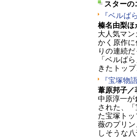
スターの
『ベルば
榛名由梨ほ
大人気マン
かく原作に
りの連続だ
「ベルばら
きたトップ
『宝塚物
葦原邦子／
中原淳一が
された、「
た宝塚トッ
薇のプリン
しそうな八