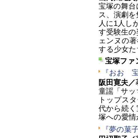
宝塚の舞台
ス、演劇を
人に1人し
す受験生の
ェンヌの著
する少女た
宝塚ファ
『おお 
阪田寛夫／
童謡「サッ
トップスタ
代から続く
塚への愛情
『夢の菓