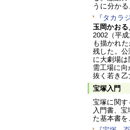
うに分かる
『タカラ
玉岡かおる
2002（
も描かれた
残した。公
に大劇場は
需工場に向
抜く若き乙
宝塚入門
宝塚に関す
入門書、宝
た基本書を
『宝塚 