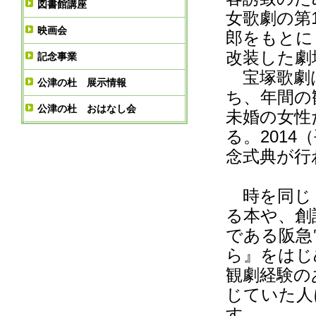
図書館講座
女歌劇の第
映画会
郎をもとに
改装した劇
記念事業
宝塚歌劇は
公津の杜 展示情報
ち、年間の
公津の杜 おはなし会
未婚の女性
る。2014
念式典が行
時を同じく
る本や、創
である阪急
ら』をはじ
観劇経験の
じていた人
す。