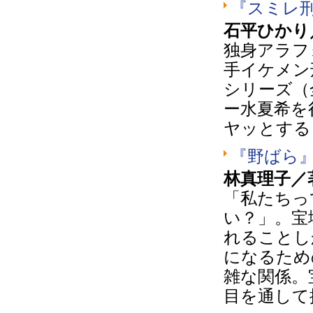
『スミレ
石平ひかり
独身アラフ
手イケメン
シリーズ（
ー水夏希を
ヤッとする
『野ばら
林真理子／
「私たちっ
い？」。宝
れることし
になるため
雑な関係。
目を通して