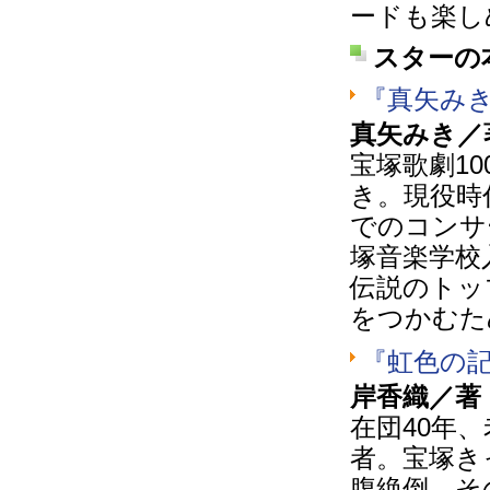
ードも楽し
スターの
『真矢み
真矢みき／
宝塚歌劇1
き。現役時
でのコンサ
塚音楽学校
伝説のトッ
をつかむた
『虹色の
岸香織／著
在団40年
者。宝塚き
腹絶倒。そ