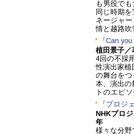
も男役でも
同じ時期を
ネージャー
情と越路吹
『Can y
植田景子／
4回の不採
性演出家植
の舞台をつ
本、演出の
トのエピソ
『プロジェ
NHKプロ
年
様々な分野