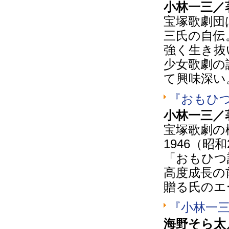
小林一三／
宝塚歌劇団
三氏の自伝
強く生き抜
少女歌劇の
て興味深い
『おもひ
小林一三／
宝塚歌劇の
1946（昭
「おもひつ
高度成長の
贈る氏のエ
『小林一
海野そら太