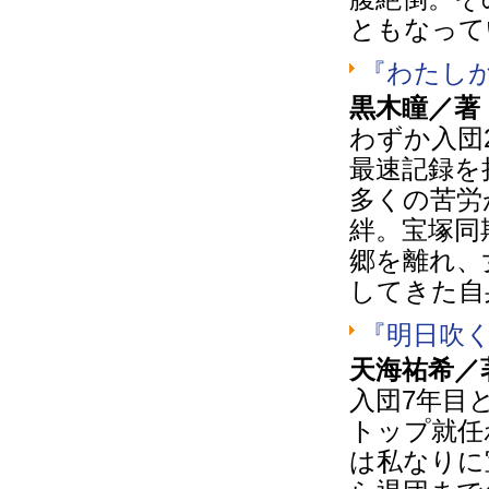
ともなって
『わたし
黒木瞳／著 
わずか入団
最速記録を
多くの苦労
絆。宝塚同
郷を離れ、
してきた自
『明日吹
天海祐希／著
入団7年目
トップ就任
は私なりに