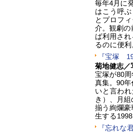
毎年4月に
はこう呼ぶ
とプロフィ
介。観劇の
ば利用され
るのに便利
『宝塚 1
菊地健志／
宝塚が80
真集。90
いと言われ
き）、月組
揃う絢爛豪
生する199
『忘れな