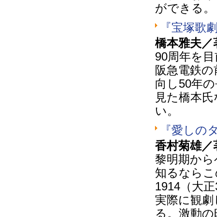
ができる。
『宝塚歌
橋本雅夫／著
90周年を
阪急電鉄の
向し50年
見た橋本氏
い。
『愛しの
香村菊雄／
黎明期から
知るならこ
1914（
実際に観劇
る。激動の