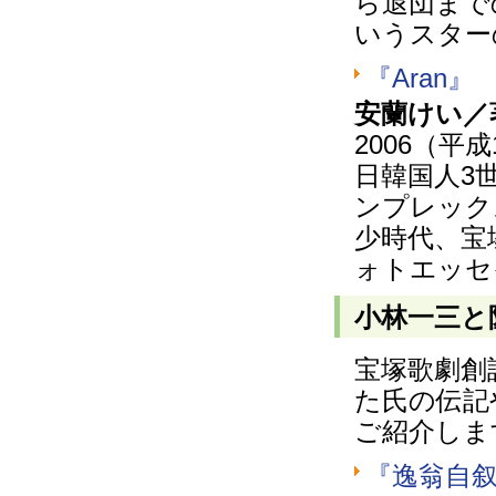
ら退団まで
いうスター
『Aran』
安蘭けい／
2006（
日韓国人3
ンプレック
少時代、宝
ォトエッセ
小林一三と
宝塚歌劇創
た氏の伝記
ご紹介しま
『逸翁自