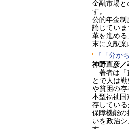
金融市場と
す。
公的年金制
論じていま
革を進める
末に文献案
『「分か
神野直彦／
著者は「貧
とで人は勤
や貧困の存
本型福祉国
存している
保障機能の
いを政治シ
す。