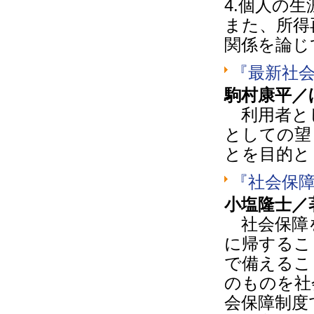
4.個人の
また、所得
関係を論じ
『最新社
駒村康平／
利用者とし
としての望
とを目的と
『社会保
小塩隆士／
社会保障を
に帰するこ
で備えるこ
のものを社
会保障制度