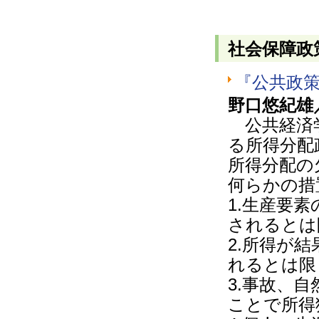
社会保障政
『公共政
野口悠紀雄
公共経済学
る所得分配
所得分配の
何らかの措
1.生産要
されるとは
2.所得が
れるとは限
3.事故、
ことで所得