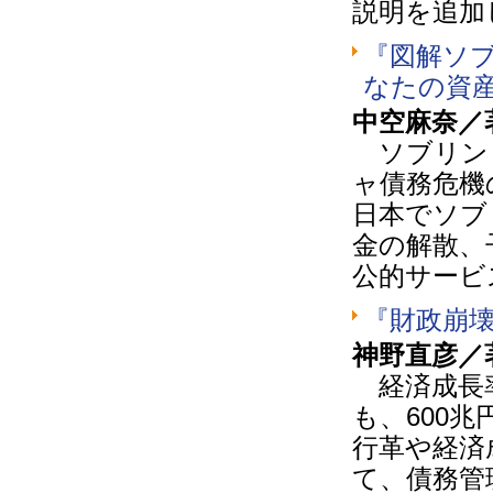
説明を追加
『図解ソ
なたの資
中空麻奈／
ソブリン
ャ債務危機
日本でソブ
金の解散、
公的サービ
『財政崩
神野直彦／
経済成長率
も、600
行革や経済
て、債務管