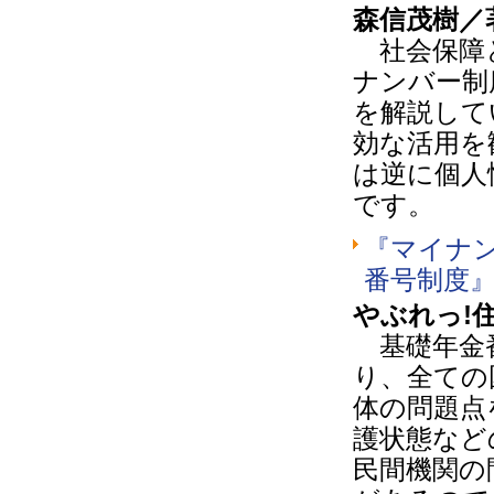
森信茂樹／
社会保障と
ナンバー制
を解説して
効な活用を
は逆に個人
です。
『マイナ
番号制度
やぶれっ!
基礎年金番
り、全ての
体の問題点
護状態など
民間機関の