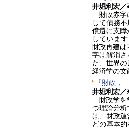
井堀利宏／
財政赤字に
して債務不
償還に支障
しています
財政再建は
字は解消さ
た、世界の
経済学の文
『財政，
井堀利宏／
財政学を学
つ理論分析
は、財政運
どの基本的