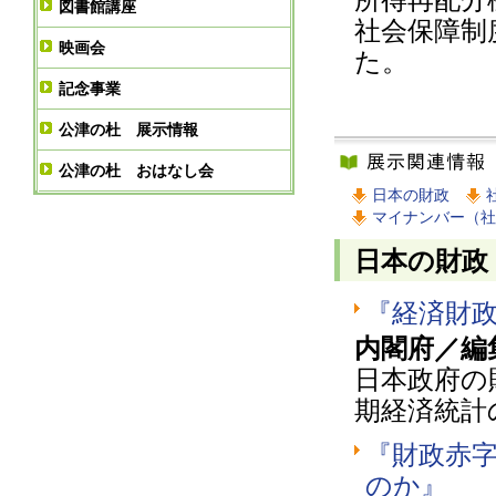
図書館講座
社会保障制
映画会
た。
記念事業
公津の杜 展示情報
公津の杜 おはなし会
日本の財政
マイナンバー（社
日本の財政
『経済財政
内閣府／編
日本政府の
期経済統計
『財政赤
のか』