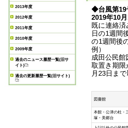
2013年度
◆台風第1
2019年10月
2012年度
既に連絡済
2011年度
日の1週間
2010年度
の1週間後
例）
2009年度
成田公民館図
過去のニュース履歴一覧(旧サ
取置き期限が
イト)
月23日ま
過去の更新履歴一覧(旧サイト)
図書館
本館・公津の杜・
塚・美郷台
上記以外の公民館