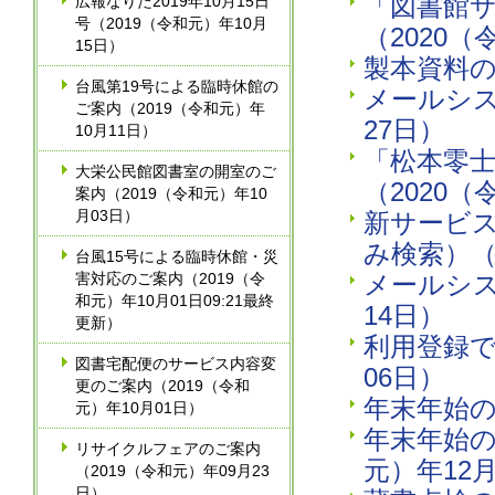
「図書館
広報なりた2019年10月15日
号（2019（令和元）年10月
（2020（
15日）
製本資料の
台風第19号による臨時休館の
メールシス
ご案内（2019（令和元）年
27日）
10月11日）
「松本零
大栄公民館図書室の開室のご
（2020（
案内（2019（令和元）年10
月03日）
新サービ
み検索）（2
台風15号による臨時休館・災
害対応のご案内（2019（令
メールシス
和元）年10月01日09:21最終
14日）
更新）
利用登録で
図書宅配便のサービス内容変
06日）
更のご案内（2019（令和
年末年始の
元）年10月01日）
年末年始の
リサイクルフェアのご案内
元）年12月
（2019（令和元）年09月23
日）