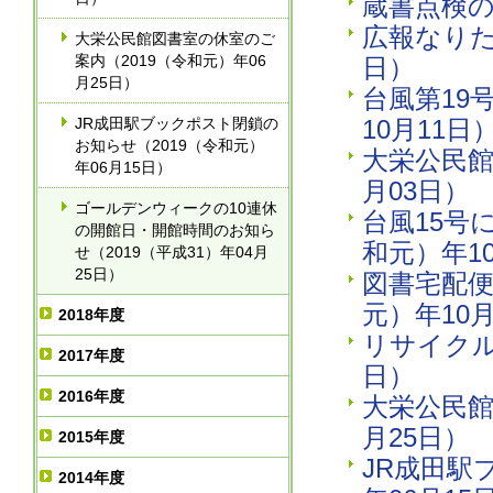
蔵書点検の
広報なりた2
大栄公民館図書室の休室のご
案内（2019（令和元）年06
日）
月25日）
台風第19
JR成田駅ブックポスト閉鎖の
10月11日
お知らせ（2019（令和元）
大栄公民館
年06月15日）
月03日）
ゴールデンウィークの10連休
台風15号
の開館日・開館時間のお知ら
和元）年10
せ（2019（平成31）年04月
25日）
図書宅配便
元）年10月
2018年度
リサイクル
2017年度
日）
2016年度
大栄公民館
月25日）
2015年度
JR成田駅
2014年度