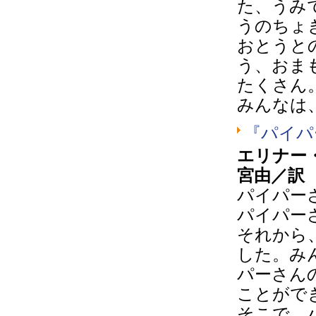
た、うみ
うのちょ
おとうと
う、おま
たくさん
みんなは
『パイパ
エリナー
宮由／訳
パイパー
パイパー
それから
した。み
パーさん
ことがで
そこで、