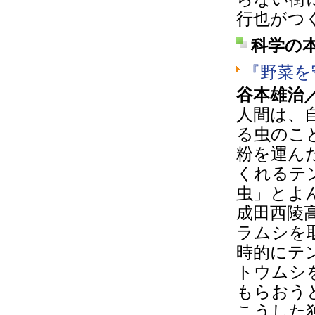
行也がつ
科学の
『野菜を
谷本雄治
人間は、
る虫のこ
粉を運ん
くれるテ
虫」とよ
成田西陵
ラムシを
時的にテ
トウムシ
もらおう
こうした