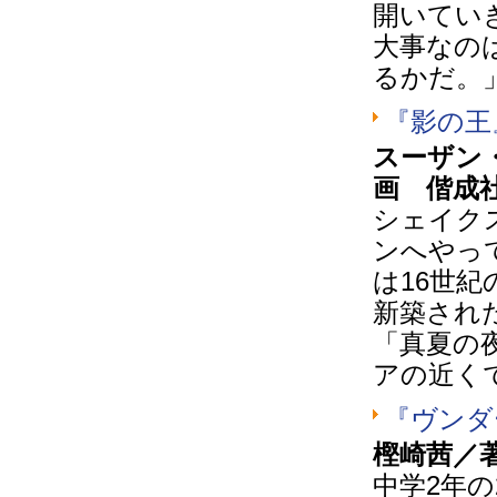
開いてい
大事なの
るかだ。
『影の王
スーザン
画 偕成
シェイク
ンへやっ
は16世
新築され
「真夏の
アの近く
『ヴンダ
樫崎茜／
中学2年