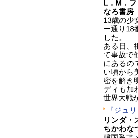
L．M．
なろ書房
13歳の
ー通り1
した。
ある日、
て事故で
にあるの
い頃から
密を解き
ディも加
世界大戦
『ジュリ
リンダ・
ちかわな
韓国系ア