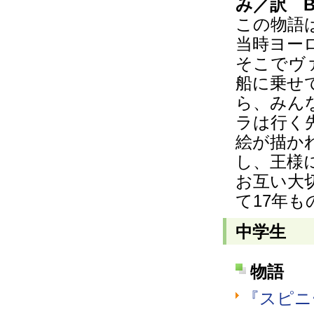
み／訳 B
この物語
当時ヨー
そこでヴ
船に乗せ
ら、みん
ラは行く
絵が描か
し、王様
お互い大
て17年
中学生
物語
『スピニ