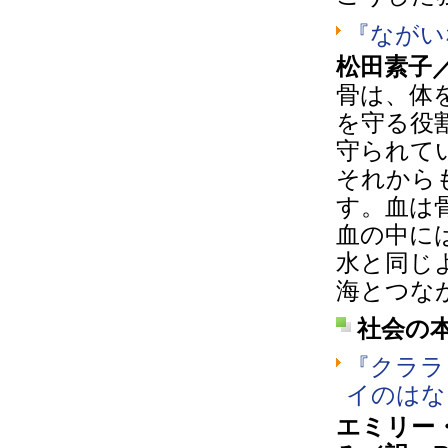
『ながい
松田素子
骨は、体
を守る役
守られて
それから
す。血は
血の中に
水と同じ
海とつな
社会の
『クララ
イのはな
エミリー