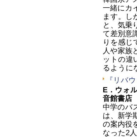
一緒にカ
ます。し
と、気乗
て差別意
りを感じ
人や家族
ットの違
るように
『リバウ
E．ウォ
音館書店
中学のバ
は、新学
の案内役
なった2