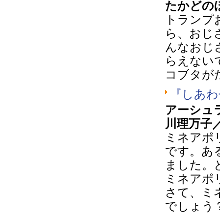
たかどの
トランプ
ら、おじ
んなおじ
らえない
コブタが
『しあわ
アーシュ
川理万子
ミネアポ
です。あ
ました。
ミネアポ
さて、ミ
でしょう