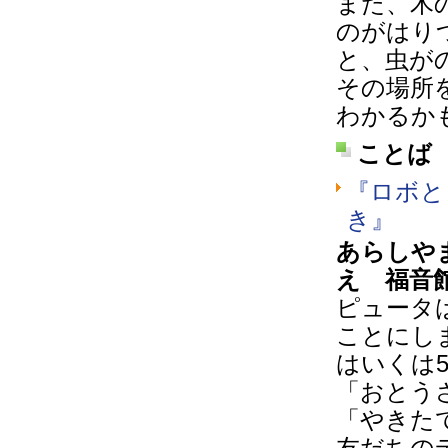
また、木
のがはり
と、虫が
その場所
わかるか
ことば
『ロボと
き』
あらしや
え 福音
ピュータ
ことにし
はいくは
「おとう
「やきた
友だちの