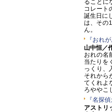
ることに
コレート
誕生日に
は、その
ん。
『おれが
山中恒／作
おれの名
当たりを
っくり、
それから
てくれよ
ろややこ
『名探偵
アストリ