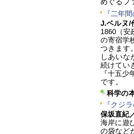
めぐるフ
『二年間
J.ベルヌ
1860（
の寄宿学
つきます
しあいな
続けてい
『十五少
です。
科学の
『クジラ
保坂直紀
海岸に遊
の袋など