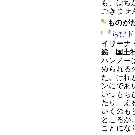
も、はち
ごきませ
ものが
『ちびド
イリーナ
絵 国土
ハンノー
められる
た。けれ
ンにであ
いつもち
たり、え
いくのも
ところが
ことにな