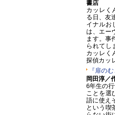
書店
カッレく
る日、友
イナルお
は、エー
ます。事
られてし
カッレく
探偵カッ
『扉のむ
岡田淳／
6年生の
ことを選
語に使え
という喫
らない街