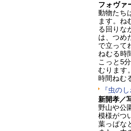
フォヴァ
動物たち
ます。ね
る回りな
は、つめ
で立って
ねむる時
こっと5
むります
時間ねむ
『虫のし
新開孝／
野山や公
模様がつ
葉っぱな