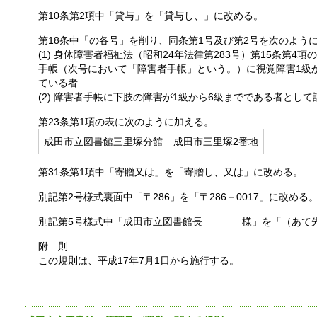
第10条第2項中「貸与」を「貸与し、」に改める。
第18条中「の各号」を削り、同条第1号及び第2号を次のよう
(1) 身体障害者福祉法（昭和24年法律第283号）第15条第
手帳（次号において「障害者手帳」という。）に視覚障害1級
ている者
(2) 障害者手帳に下肢の障害が1級から6級までである者とし
第23条第1項の表に次のように加える。
成田市立図書館三里塚分館
成田市三里塚2番地
第31条第1項中「寄贈又は」を「寄贈し、又は」に改める。
別記第2号様式裏面中「〒286」を「〒286－0017」に改める
別記第5号様式中「成田市立図書館長 様」を「（あて先
附 則
この規則は、平成17年7月1日から施行する。