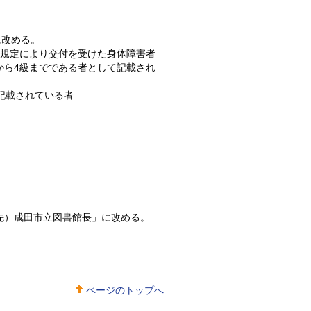
に改める。
4項の規定により交付を受けた身体障害者
から4級までである者として記載され
て記載されている者
。
）成田市立図書館長」に改める。
ページのトップへ