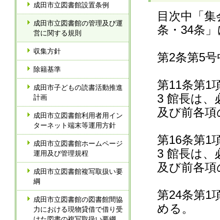
成田市立図書館設置条例
目次中「集
成田市立図書館の管理及び運
条・34条
営に関する規則
収集方針
第2条第5
除籍基準
第11条第
成田市子どもの読書活動推進
3 館長は
計画
及び前各項
成田市立図書館利用者用イン
ターネット端末等運用方針
第16条第
成田市立図書館ホームページ
3 館長は
運用及び管理規程
及び前各項
成田市立図書館複写取扱い要
綱
第24条第
成田市立図書館の図書館間協
める。
力における現物貸借で借り受
けた図書の複写取扱い要綱