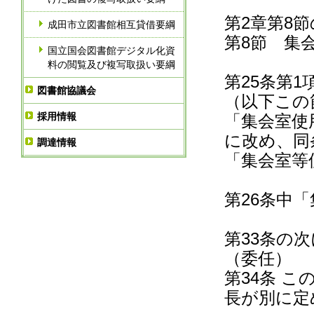
第2章第8
成田市立図書館相互貸借要綱
第8節 集
国立国会図書館デジタル化資
料の閲覧及び複写取扱い要綱
第25条第
図書館協議会
（以下この
採用情報
「集会室使
に改め、同
調達情報
「集会室等
第26条中
第33条の
（委任）
第34条 
長が別に定