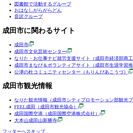
図書館で活動するグループ
おはなしがらがらどん
音訳グループ
成田市に関わるサイト
成田市
成田市文化芸術センター
なりた・お仕事ナビ就労支援サイト（成田市経済部商工
成田市まなび＆ボランティアサイト（成田市生涯学習推
公津の杜コミュニティセンター（もりんぴあこうづ）
成田市観光情報
なりた観光情報（成田市シティプロモーション部観光プ
FEEL成田（成田市観光協会）
成田国際空港（成田国際空港株式会社）
大本山成田山新勝寺
フッターへスキップ