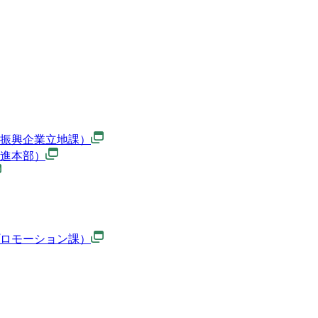
振興企業立地課）
進本部）
ロモーション課）