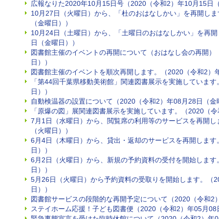
広報なりた2020年10月15日号（2020（令和2）年10月15
10月27日（火曜日）から、「杜のおはなしかい」を再開します。
（金曜日））
10月24日（土曜日）から、「土曜日のおはなしかい」を再開しま
日（金曜日））
図書館主催のイベントの再開について（おはなし会の再開）（2
日））
図書館主催のイベントを順次再開します。（2020（令和2）年
「第44回千葉県移動美術館」関連図書展示を実施しています。（
日））
自動検温器の設置について（2020（令和2）年08月28日（
「原爆の図」展関連図書展示を実施しています。（2020（令和
7月1日（水曜日）から、閲覧席の利用等のサービスを再開します
（火曜日））
6月4日（木曜日）から、貸出・返却のサービスを再開します。（
日））
6月2日（火曜日）から、新規の予約資料の受付を開始します。（
日））
5月26日（火曜日）から予約資料の受取りを開始します。（20
日））
図書館サービスの段階的な再開予定について（2020（令和2）
ステイホーム応援！子ども図書便（2020（令和2）年05月0
緊急事態宣言を受けた臨時休館について（2020（令和2）年0