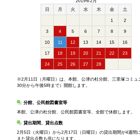
2019年2月
日
月
火
水
木
金
土
1
2
3
4
5
6
7
8
9
10
11
12
13
14
15
16
17
18
19
20
21
22
23
24
25
26
27
28
※2月11日（月曜日）は、本館、公津の杜分館、三里塚コミュ
30分から午後5時まで）開館します。
分館、公民館図書室等
本館、公津の杜分館、公民館図書室等、全館で休館します。
貸出期間、貸出点数
2月5日（火曜日）から2月17日（日曜日）の貸出期間が4週間
また貸出点数も倍になります。