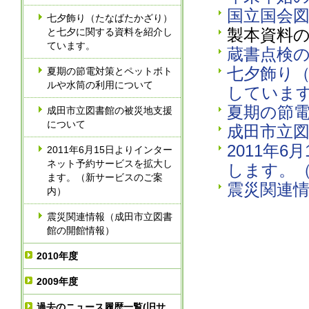
国立国会
七夕飾り（たなばたかざり）
製本資料
と七夕に関する資料を紹介し
ています。
蔵書点検
七夕飾り
夏期の節電対策とペットボト
ルや水筒の利用について
していま
夏期の節
成田市立図書館の被災地支援
について
成田市立
2011年
2011年6月15日よりインター
ネット予約サービスを拡大し
します。
ます。（新サービスのご案
震災関連
内）
震災関連情報（成田市立図書
館の開館情報）
2010年度
2009年度
過去のニュース履歴一覧(旧サ