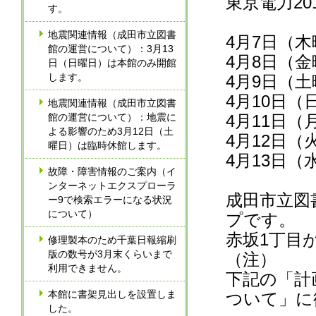
東京電力20
す。
地震関連情報（成田市立図書
4月7日（
館の運営について）：3月13
4月8日（
日（日曜日）は本館のみ開館
します。
4月9日（
4月10日
地震関連情報（成田市立図書
館の運営について）：地震に
4月11日（
よる影響のため3月12日（土
4月12日（
曜日）は臨時休館します。
4月13日（
故障・障害情報のご案内（イ
ンターネットエクスプローラ
成田市立図
ー9で検索エラーになる状況
について）
プです。
赤坂1丁目
修理製本のため千葉日報縮刷
版の数号が3月末くらいまで
（注）
利用できません。
下記の「計
本館に書架見出しを設置しま
ついて」に
した。