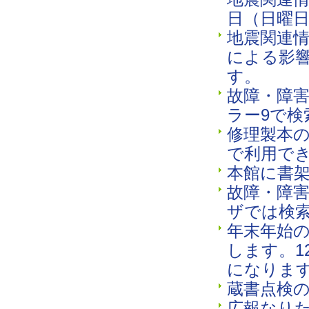
日（日曜
地震関連
による影響
す。
故障・障
ラー9で
修理製本
で利用で
本館に書
故障・障
ザでは検
年末年始の
します。1
になりま
蔵書点検
広報なりた