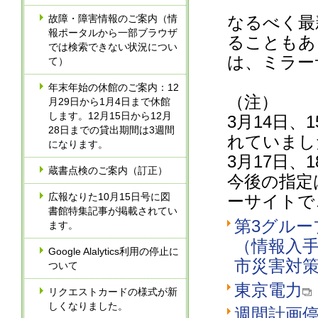
故障・障害情報のご案内（情
なるべく最
報ポータルから一部ブラウザ
ることもあ
では検索できない状況につい
は、ミラー
て）
年末年始の休館のご案内：12
（注）
月29日から1月4日まで休館
します。12月15日から12月
3月14日、
28日までの貸出期間は3週間
れていまし
になります。
3月17日
蔵書点検のご案内（訂正）
今後の指定
広報なりた10月15日号に図
ーサイトで
書館特集記事が掲載されてい
第3グル
ます。
（情報入手
Google Alalytics利用の停止に
市災害対
ついて
東京電力
リクエストカードの様式が新
しくなりました。
週間計画停