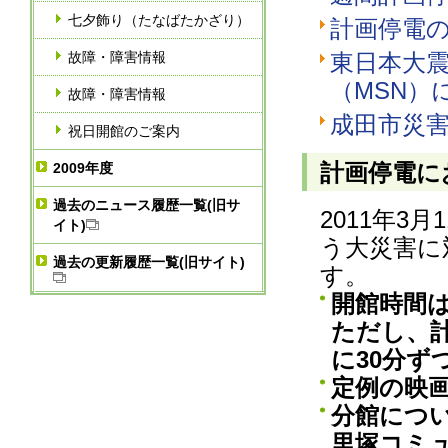
七夕飾り（たなばたかざり）
計画停電
故障・障害情報
東日本大
（MSN）
故障・障害情報
成田市災
祝日開館のご案内
計画停電に
2009年度
過去のニュース履歴一覧(旧サ
2011年
イト)
う大災害に
過去の更新履歴一覧(旧サイト)
す。
開館時間は
ただし、
に30分ず
定例の映
分館につ
里塚コミ