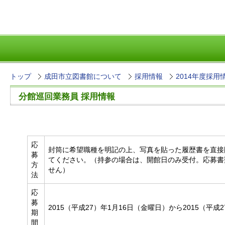
トップ
成田市立図書館について
採用情報
2014年度採用
分館巡回業務員 採用情報
応
封筒に希望職種を明記の上、写真を貼った履歴書を直接
募
てください。（持参の場合は、開館日のみ受付。応募書
方
せん）
法
応
募
2015（平成27）年1月16日（金曜日）から2015（平
期
間