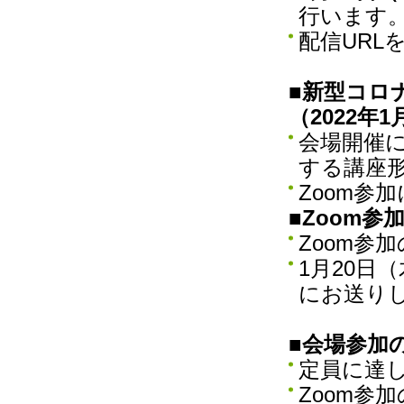
行います
配信UR
■新型コロ
（2022年1
会場開催
する講座
Zoom参
■
Zoom参加
Zoom参
1月20日
にお送り
■
会場参加の募
定員に達
Zoom参