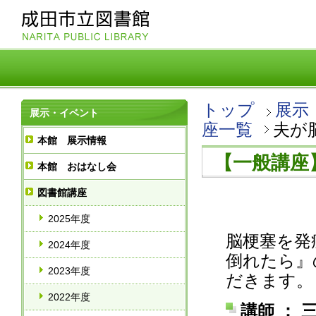
トップ
展示
展示・イベント
座一覧
夫が
本館 展示情報
【一般講座
本館 おはなし会
図書館講座
2025年度
脳梗塞を発
2024年度
倒れたら』
2023年度
だきます。
2022年度
講師 ：